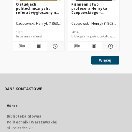
O studjach
Piśmiennictwo
Me
politechnicznych :
profesora Henryka
dla
referat wygłoszony na
Czopowskiego -
te
otwarciu roku
zestawienie
stu
akademickiego 1929/30
bibliograficzne i pełne
Ki
Czopowski, Henryk (1863-1935)
Czopowski, Henryk (1863-1935)
Kam
Czo
w Politechnice
teksty wybranych
Warszawskiej
publikacji
1931
2014
192
broszura referat
bibliografia pełno
skr
Więcej
DANE KONTAKTOWE
Adres
Biblioteka Główna
Politechniki Warszawskiej
pl. Politechniki 1