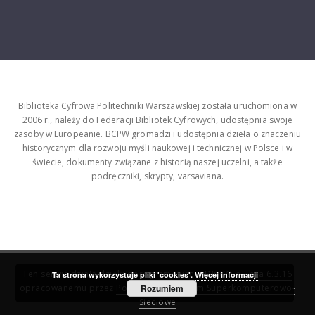
Biblioteka Cyfrowa Politechniki Warszawskiej została uruchomiona w
2006 r., należy do Federacji Bibliotek Cyfrowych, udostępnia swoje
zasoby w Europeanie. BCPW gromadzi i udostępnia dzieła o znaczeniu
historycznym dla rozwoju myśli naukowej i technicznej w Polsce i w
świecie, dokumenty związane z historią naszej uczelni, a także
podręczniki, skrypty, varsaviana.
Ten serwis działa dzięki oprogramowaniu
DInGO dLibra 6.3.16
Ta strona wykorzystuje pliki 'cookies'.
Więcej informacji
opracowanemu przez
Poznańskie Centrum Superkomputerowo-
Rozumiem
Sieciowe