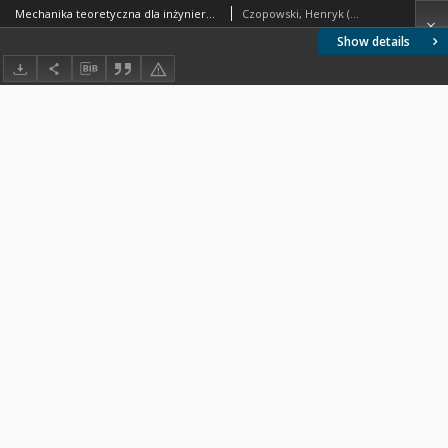
Mechanika teoretyczna dla inżynierów, techników i studjujących. T. 4, Dynamika układów
Czopowski, Henryk (1863-1935)
Show details