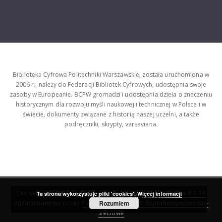
Biblioteka Cyfrowa Politechniki Warszawskiej została uruchomiona w
2006 r., należy do Federacji Bibliotek Cyfrowych, udostępnia swoje
zasoby w Europeanie. BCPW gromadzi i udostępnia dzieła o znaczeniu
historycznym dla rozwoju myśli naukowej i technicznej w Polsce i w
świecie, dokumenty związane z historią naszej uczelni, a także
podręczniki, skrypty, varsaviana.
Ten serwis działa dzięki oprogramowaniu
DInGO dLibra 6.3.16
Ta strona wykorzystuje pliki 'cookies'.
Więcej informacji
opracowanemu przez
Poznańskie Centrum Superkomputerowo-
Rozumiem
Sieciowe