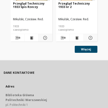
Przegląd Techniczny
Przegląd Techniczny
Pr
1933 Spis Rzeczy
1933 nr 2
193
Mikulski, Czesław. Red.
Mikulski, Czesław. Red.
Mik
1933
1933
193
czasopismo
czasopismo
cz
Więcej
DANE KONTAKTOWE
Adres
Biblioteka Główna
Politechniki Warszawskiej
pl. Politechniki 1