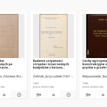
tów
Badanie sztywności
Cechy wytrzyma
nnych po
stropów i ścian nośnych
konstrukcyjne 
tracie
budynków z betonu
prętów o przekr
ci : rozprawa
zwykłego na działanie sił
kołowych wypeł
poziomych parcia wiatru :
betonem : prac
w Stanisław (1916-1987). Promotor
i, Zdzisław
Brzoska, Zbigniew Stanisław (1916-1987). Promotor
Zieliński, Jerzy Ludwik (1921-1991)
Lewicki, Bohdan (1
Matyaszewski, Sta
rozprawa doktorska
doktorska
1967
1966
rska
praca doktorska
praca doktorska