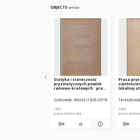
OBJECTS
similar
Statyka i stateczność
Praca prę
pryzmatycznych powłok
cienloście
ramowo-kratowych : praca
lokalnej u
na stopień doktora nauk
statecznoś
technicznych
doktorska
Gutkowski, Witold (1928-2019)
Brzoska, Zbignie
Tereszkowsk
1961
1964
praca doktorska
praca dokto