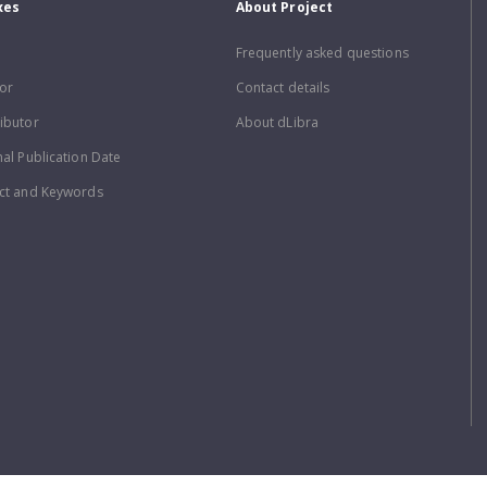
xes
About Project
Frequently asked questions
or
Contact details
ibutor
About dLibra
nal Publication Date
ct and Keywords