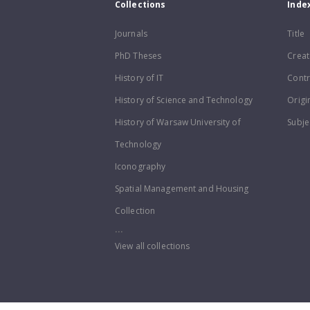
Collections
Inde
Journals
Title
PhD Theses
Creat
History of IT
Contr
History of Science and Technology
Origi
History of Warsaw University of
Subje
Technology
Iconography
Spatial Management and Housing
Collection
...
View all collections