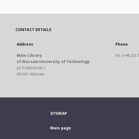
CONTACT DETAILS
Address
Phone
Main Library
tel. (+48 22)
of Warsaw University of Technology
pl. Politechniki 1
00-661 Warsaw
SITEMAP
Main page