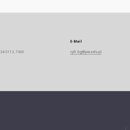
E-Mail
 234-5113, 7400
cyfr.bg@pw.edu.pl