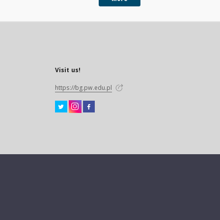
Visit us!
https://bg.pw.edu.pl