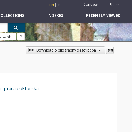
Contrast
Share
EN
PL
COLLECTIONS
INDEXES
RECENTLY VIEWED
d search
?
Download bibliography description
: praca doktorska