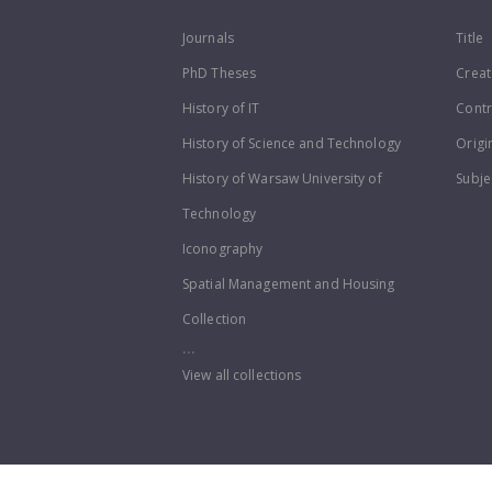
Journals
Title
PhD Theses
Creat
History of IT
Contr
History of Science and Technology
Origi
History of Warsaw University of
Subje
Technology
Iconography
Spatial Management and Housing
Collection
...
View all collections