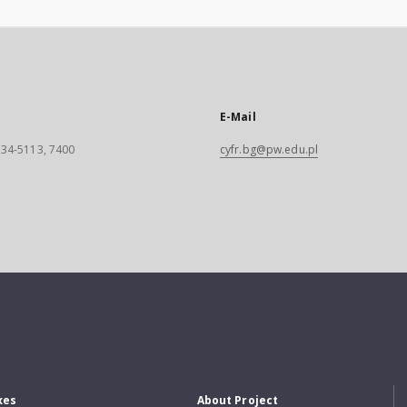
E-Mail
 234-5113, 7400
cyfr.bg@pw.edu.pl
xes
About Project