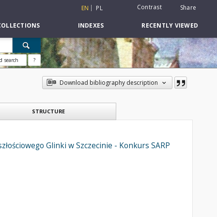
Contrast
Share
EN
PL
COLLECTIONS
INDEXES
RECENTLY VIEWED
d search
?
Download bibliography description
STRUCTURE
złościowego Glinki w Szczecinie - Konkurs SARP