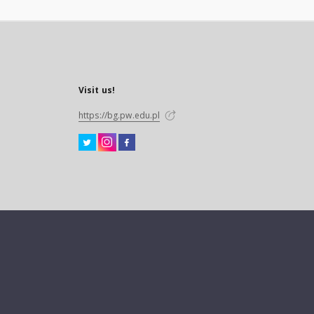
Visit us!
https://bg.pw.edu.pl