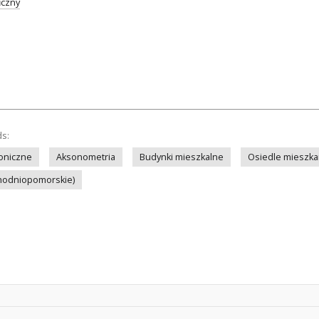
iczny
ds:
toniczne
Aksonometria
Budynki mieszkalne
Osiedle mieszk
chodniopomorskie)