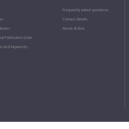
Frequently asked questions
or
Contact details
ibutor
About dLibra
nal Publication Date
ct and Keywords