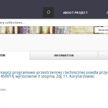
ABOUT PROJECT
Advance
INFORMATION
ION
cepcji programowo-przestrzennej i technicznej osiedla przys
 450014, wyróżnienie II stopnia. Zdj. 11, Korytarzowiec
Date: