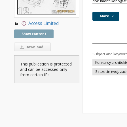
dokument ikonograf
More
Access Limited
Show content
Download
Subject and keywor
Konkursy architek
This publication is protected
and can be accessed only
Szczecin (woj. za
from certain IPs.