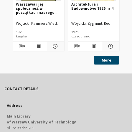
Warszawa i jej
Architektura i
St
społeczność w
Budownictwo 1926 nr 4
początkach naszego
stulecia
Wójcicki, Kazimierz Władysław (1807-1879)
Wóycicki, Zygmunt. Red.
Trz
1875
1926
[ok
książka
czasopismo
ksi
More
CONTACT DETAILS
Address
Main Library
of Warsaw University of Technology
pl. Politechniki 1