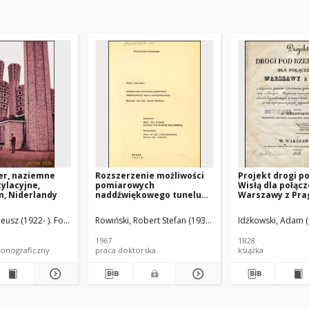
er, naziemne
Rozszerzenie możliwości
Projekt drogi p
ylacyjne,
pomiarowych
Wisłą dla połąc
, Niderlandy
naddźwiękowego tunelu
Warszawy z Pra
aerodynamicznego : praca
doktorska
eusz (1922- ). Fotograf
ksymilian (1900-1978). Promotor
Roosenburg, Dirk (1887-1962). Architekt
Rowiński, Robert Stefan (1935-2020)
Idźkowski, Adam 
Janik, Franciszek
1967
1828
onograficzny
praca doktorska
książka