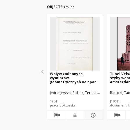
OBJECTS
similar
Wpływ zmiennych
Tunel Vels
wymiarów
szyby went
geometrycznych na opory
Amsterdam
miejscowe trójników przy
dzieleniu się strumieni w
Jędrzejewska-Ścibak, Teresa (1934- )
Barucki, Tad
Malicki, Ma
zakresie wysokich
prędkości przepływu
1964
[1961]
powietrza : praca
praca doktorska
dokument ik
doktorska