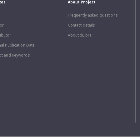
xes
About Project
Frequently asked questions
or
Contact details
ibutor
About dLibra
nal Publication Date
ct and Keywords