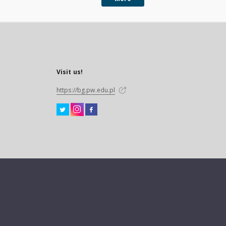
Visit us!
https://bg.pw.edu.pl