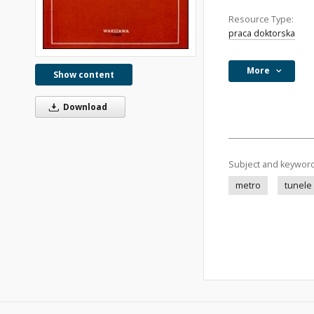
Resource Type:
praca doktorska
More
Show content
Download
Subject and keywor
metro
tunele