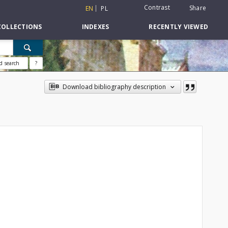
Contrast
Share
EN
PL
COLLECTIONS
INDEXES
RECENTLY VIEWED
d search
?
Download bibliography description