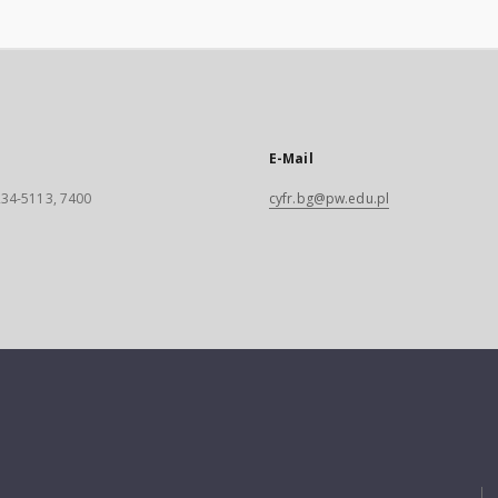
E-Mail
 234-5113, 7400
cyfr.bg@pw.edu.pl