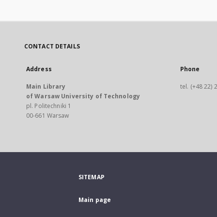
CONTACT DETAILS
Address
Phone
Main Library
tel. (+48 22)
of Warsaw University of Technology
pl. Politechniki 1
00-661 Warsaw
SITEMAP
Main page