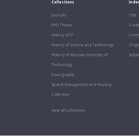
Collections
Inde
Journals
Title
PhD Theses
Creat
History of IT
Contr
History of Science and Technology
Origi
History of Warsaw University of
Subje
Technology
Iconography
Spatial Management and Housing
Collection
...
View all collections