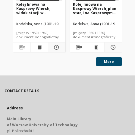
Kolej linowa na
Kolej linowa na
Ko
Kasprowy Wierch,
Kasprowy Wierch, plan
Ka
widok stacji w
stacji na Kasprowym
st
Kuźnicach
Wierchu
Tu
Do
Kodelska, Anna (1901-1944). Autor
Kodelska, Anna (1901-1944). Autor
Kodelski, Aleksander (1898-1973).
Kod
[między 1950 i 1960]
[między 1950 i 1960]
[mi
dokument ikonograficzny
dokument ikonograficzny
dok
More
CONTACT DETAILS
Address
Main Library
of Warsaw University of Technology
pl. Politechniki 1