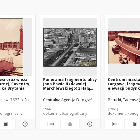
wa oraz wieża
Panorama fragmentu ulicy
Centrum miasta
arnej, Coventry,
Jana Pawła II (dawniej
targowa, fragm
elka Brytania
Marchlewskiego) z Halą
elewacji budynk
Mirowską i zabudową
Coventry, Anglia
Muranowa, widok lotniczy
Brytania
eusz (1922- ). Fotograf
Centralna Agencja Fotograficzna.
Instytucja sprawcza
Barucki, Tadeusz (
od strony Ronda ONZ,
Warszawa
1964
[1961]
onograficzny
dokument ikonograficzny
dokument ikonogr