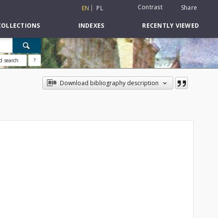
Contrast
Share
EN
PL
COLLECTIONS
INDEXES
RECENTLY VIEWED
d search
?
Download bibliography description