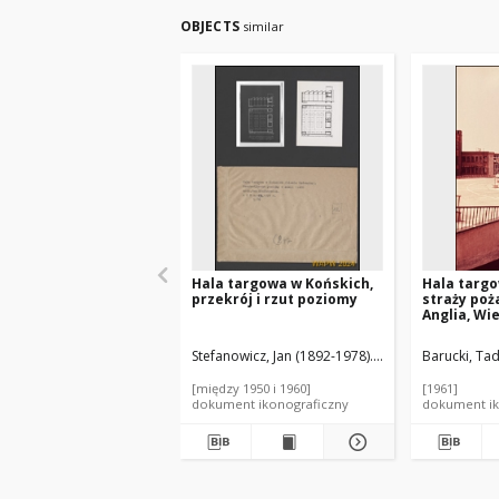
OBJECTS
similar
Hala targowa w Końskich,
Hala targo
przekrój i rzut poziomy
straży poż
Anglia, Wi
Stefanowicz, Jan (1892-1978). Autor
Barucki, Tad
[między 1950 i 1960]
[1961]
dokument ikonograficzny
dokument ik