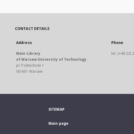
CONTACT DETAILS
Address
Phone
Main Library
tel. (+48 22)
of Warsaw University of Technology
pl. Politechniki 1
00-661 Warsaw
SITEMAP
Main page