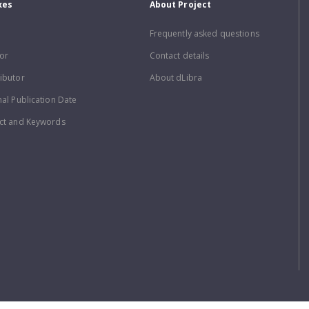
xes
About Project
Frequently asked questions
or
Contact details
ibutor
About dLibra
nal Publication Date
ct and Keywords