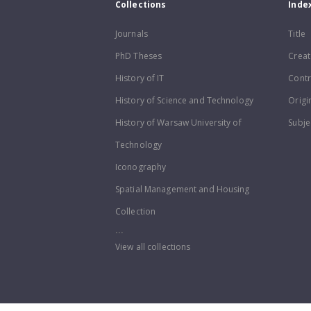
Collections
Inde
Journals
Title
PhD Theses
Creat
History of IT
Contr
History of Science and Technology
Origi
History of Warsaw University of
Subje
Technology
Iconography
Spatial Management and Housing
Collection
...
View all collections