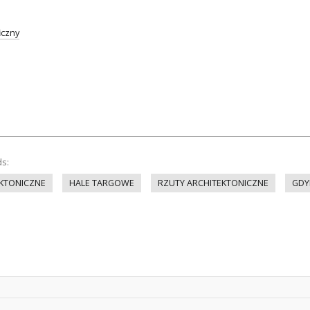
iczny
ds:
EKTONICZNE
HALE TARGOWE
RZUTY ARCHITEKTONICZNE
GDY