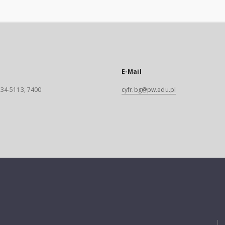
E-Mail
 234-5113, 7400
cyfr.bg@pw.edu.pl