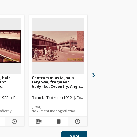
, hala
Centrum miasta, hala
Panorama miasta z
ent
targowa, fragment
rynkiem z ratuszem i
u,
budynku, Coventry, Anglia,
targową, widok lotni
, Wielka
Wielka Brytania
strony północno-
wschodniej w kierun
1922- ). Fotograf
Barucki, Tadeusz (1922- ). Fotograf
Siemaszko, Zbyszko (19
kościoła św. Mikołaja 
Stanisława, Jarosław
[1961]
1967
aficzny
dokument ikonograficzny
dokument ikonograficzn
More