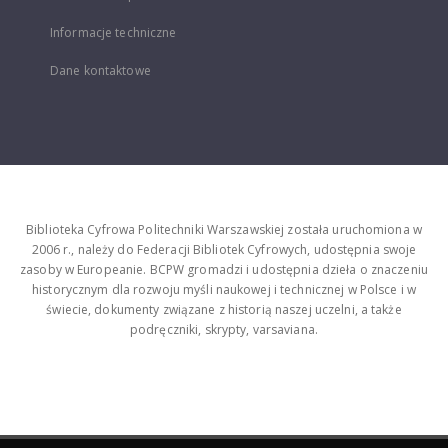
Informacje techniczne
Dane kontaktowe
Biblioteka Cyfrowa Politechniki Warszawskiej została uruchomiona w
2006 r., należy do Federacji Bibliotek Cyfrowych, udostępnia swoje
zasoby w Europeanie. BCPW gromadzi i udostępnia dzieła o znaczeniu
historycznym dla rozwoju myśli naukowej i technicznej w Polsce i w
świecie, dokumenty związane z historią naszej uczelni, a także
podręczniki, skrypty, varsaviana.