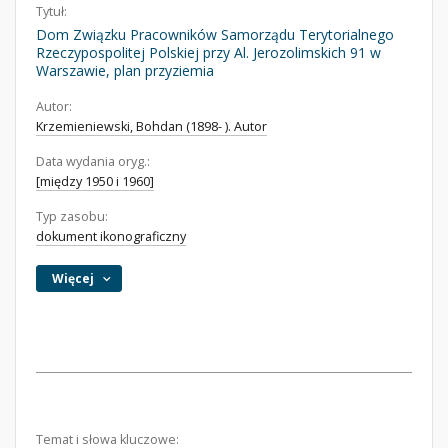
Tytuł:
Dom Związku Pracowników Samorządu Terytorialnego
Rzeczypospolitej Polskiej przy Al. Jerozolimskich 91 w
Warszawie, plan przyziemia
Autor:
Krzemieniewski, Bohdan (1898- ). Autor
Data wydania oryg.:
[między 1950 i 1960]
Typ zasobu:
dokument ikonograficzny
Więcej
Temat i słowa kluczowe: