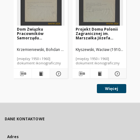
Dom Związku
Projekt Domu Polonii
Pr
Pracowników
Zagranicznej im.
Za
Samorządu
Marszałka Józefa
Ma
Terytorialnego
Piłsudskiego w
Pi
Rzeczypospolitej
Warszawie - Konkurs
Wa
Krzemieniewski, Bohdan (1898- ). Autor
Kłyszewski, Wacław (1910-2000). Aut
Suzin, Leon Marek (1901-1976
Kły
Polskiej przy Al.
SARP nr 90 : praca nr 8, I
SAR
Jerozolimskich 91 w
nagroda. Zdj. 4, Rzut
nag
[między 1950 i 1960]
[między 1950 i 1960]
[mi
Warszawie, przekrój
piętra
pa
dokument ikonograficzny
dokument ikonograficzny
dok
budynku
Więcej
DANE KONTAKTOWE
Adres