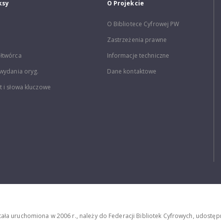
ksy
O Projekcie
O Bibliotece Cyfrowej PW
Zastrzeżenia prawne
łtwórca
Informacje techniczne
wydania oryg.
Dane kontaktowe
 i słowa kluczowe
stała uruchomiona w 2006 r., należy do Federacji Bibliotek Cyfrowych, udost