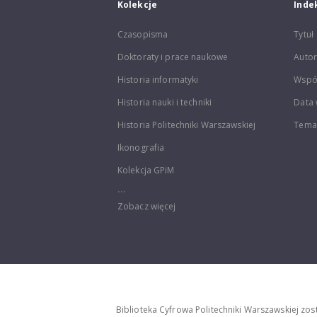
Kolekcje
Inde
Czasopisma
Tytuł
Doktoraty i prace naukowe
Autor
Historia informatyki
Wspó
Historia nauki i techniki
Data 
Historia Politechniki Warszawskiej
Temat
Ikonografia
Kolekcja GPiM
...
Zobacz więcej
Biblioteka Cyfrowa Politechniki Warszawskiej zo