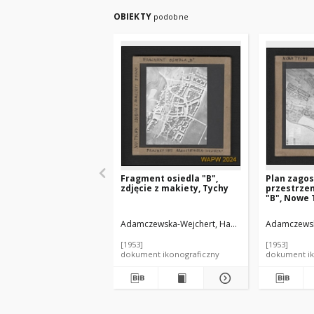
OBIEKTY
podobne
Fragment osiedla "B",
Plan zago
zdjęcie z makiety, Tychy
przestrze
"B", Nowe 
Adamczewska-Wejchert, Hanna (1920-1996). Aut
Adamczewska
[1953]
[1953]
dokument ikonograficzny
dokument ik