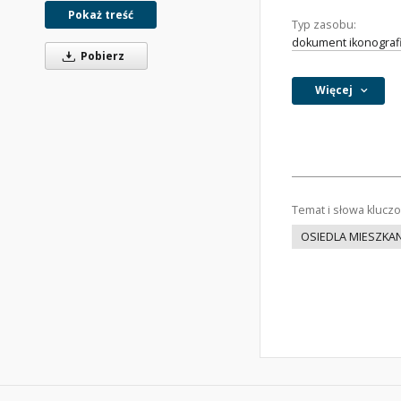
Pokaż treść
Typ zasobu:
dokument ikonograf
Pobierz
Więcej
Temat i słowa klucz
OSIEDLA MIESZKA