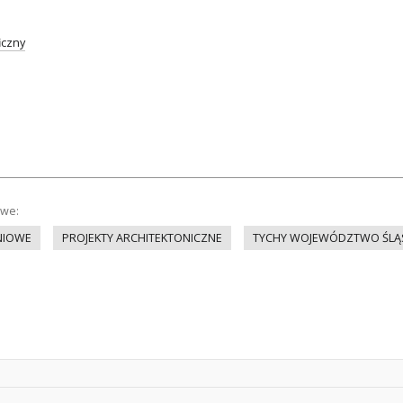
iczny
owe:
NIOWE
PROJEKTY ARCHITEKTONICZNE
TYCHY WOJEWÓDZTWO ŚLĄ