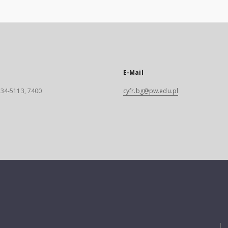
E-Mail
 234-5113, 7400
cyfr.bg@pw.edu.pl