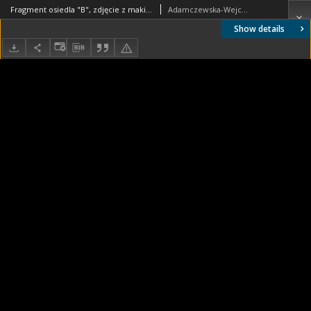
Fragment osiedla "B", zdjęcie z makiety, Tychy
Adamczewska-Wejchert, Hanna (1920-1996). Autor
Show details