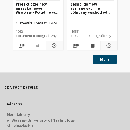
Projekt dzielnicy
Zespół domów
Do
mieszkaniowej
szeregowych na
po
Wrocław - Południe we
północny wschód od
pra
Wrocławiu - Konkurs
centrum, Vällingby,
as
SARP nr 338 : praca nr 3.
Sztokholm, Szwecja
pr
Olszewski, Tomasz (1929- ). Fotograf
Lac
Zdj. 4, Plan orientacyjny
i plansza zestawcza
1962
[1956]
[mi
projektowanych
dokument ikonograficzny
dokument ikonograficzny
dok
budynków, sekcji
mieszkalnych
More
CONTACT DETAILS
Address
Main Library
of Warsaw University of Technology
pl. Politechniki 1