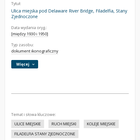
Tytuł:
Ulica miejska pod Delaware River Bridge, Filadelfia, Stany
Zjednoczone
Data wydania oryg.:
[między 1930 i 1950]
Typ zasobu:
dokument ikonograficzny
Więcej
Temat i słowa kluczowe:
ULICE MIEJSKIE
RUCH MIEJSKI
KOLEJE MIEJSKIE
FILADELFIA STANY ZJEDNOCZONE