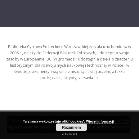
Biblioteka Cyfrowa Politechniki Warszawskiej została uruchomiona w
2006 r., należy do Federacji Bibliotek Cyfrowych, udostępnia swoje
zasoby w Europeanie. BCPW gromadzi i udostępnia dzieła o znaczeniu
historycznym dla rozwoju myśli naukowej i technicznej w Polsce i w
świecie, dokumenty związane z historią naszej uczelni, a także
podręczniki, skrypty, varsaviana.
Ten serwis działa dzięki oprogramowaniu
DInGO dLibra 6.3.16
Ta strona wykorzystuje pliki 'cookies'.
Więcej informacji
opracowanemu przez
Poznańskie Centrum Superkomputerowo-
Rozumiem
Sieciowe