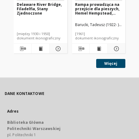
Delaware River Bridge,
Rampa prowadząca na
Mu
Filadelfia, Stany
przejście dla pieszych,
ogó
Zjednoczone
Hemel Hempstead,
Zj
Anglia, Wielka Brytania
Barucki, Tadeusz (1922- ). Fotograf
[między 1930 i 1950]
[1961]
[mi
dokument ikonograficzny
dokument ikonograficzny
dok
Więcej
DANE KONTAKTOWE
Adres
Biblioteka Główna
Politechniki Warszawskiej
pl. Politechniki 1