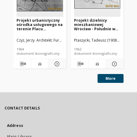
Projekt urbanistyczny
Projekt dzielnicy
Ks
ośrodka usługowego na
mieszkaniowej
ze
terenie Placu
Wrocław - Południe we
mi
Społecznego we
Wrocławiu - Konkurs
wy
Wrocławiu - Konkurs
SARP nr 338 : praca nr 5,
te
Czyż, Jerzy. Architekt
Furman, Jan (1929-1966). Architekt
Ptaszycki, Tadeusz (1908-1980). Arch
Józefowicz, Je
Ad
SARP nr 363 : praca nr
III nagroda. Zdj. 3,
27, wyróżnienie II
Bilans terenu
1964
1962
198
stopnia. Zdj. 1, Plan
dokument ikonograficzny
dokument ikonograficzny
ogólny
More
CONTACT DETAILS
Address
Main Library