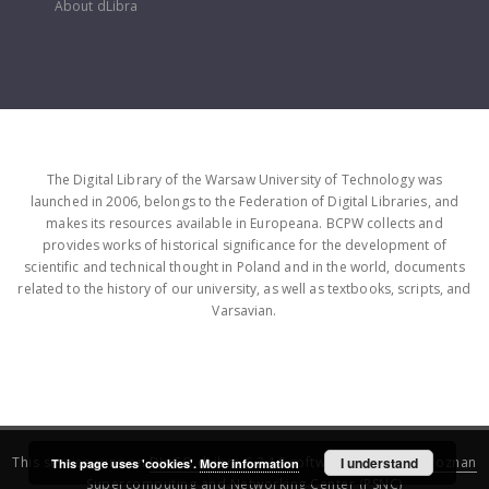
About dLibra
The Digital Library of the Warsaw University of Technology was
launched in 2006, belongs to the Federation of Digital Libraries, and
makes its resources available in Europeana. BCPW collects and
provides works of historical significance for the development of
scientific and technical thought in Poland and in the world, documents
related to the history of our university, as well as textbooks, scripts, and
Varsavian.
This service runs on
DInGO dLibra 6.3.16
software created by
I understand
Poznan
This page uses 'cookies'.
More information
Supercomputing and Networking Center (PSNC)