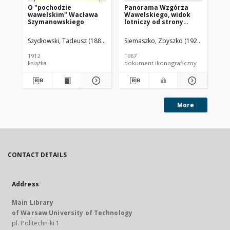
O "pochodzie
Panorama Wzgórza
15
wawelskim" Wacława
Wawelskiego, widok
fl
Szymanowskiego
lotniczy od strony
Rz
południowej, Kraków
Po
Szydłowski, Tadeusz (1883-1942). Autor
Siemaszko, Zbyszko (1925-2015).
Mor
1912
1967
192
książka
dokument ikonograficzny
ksi
More
CONTACT DETAILS
Address
Main Library
of Warsaw University of Technology
pl. Politechniki 1