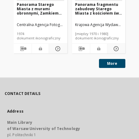
Panorama Starego
Panorama fragmentu
Pa
Miasta z murami
zabudowy Starego
Mi
obronnymi, Zamkiem
Miasta z kościołem św.
Kr
Królewskim i Placem
Marcina, Zamkiem
św.
Zamkowym z kolumną
Królewskim i zabudową
fr
Centralna Agencja Fotograficzna.
Krajowa Agencja Wydawnicza (1974-
Instytucja sprawcza
Cen
Zygmunta, widok
wzdłuż ulicy Podwale,
Kr
lotniczy od strony ulicy
widok lotniczy w
Pr
1974
[między 1970 i 1980]
197
Podwale w kierunku
kierunku Traktu
lo
dokument ikonograficzny
dokument ikonograficzny
dok
Wisły z fragmentem
Królewskiego z
Pa
Trasy W-Z i Mostem
kościołem św. Anny,
ki
Śląsko-Dąbrowskim w
Warszawa
Se
tle, Warszawa
Wa
More
CONTACT DETAILS
Address
Main Library
of Warsaw University of Technology
pl. Politechniki 1