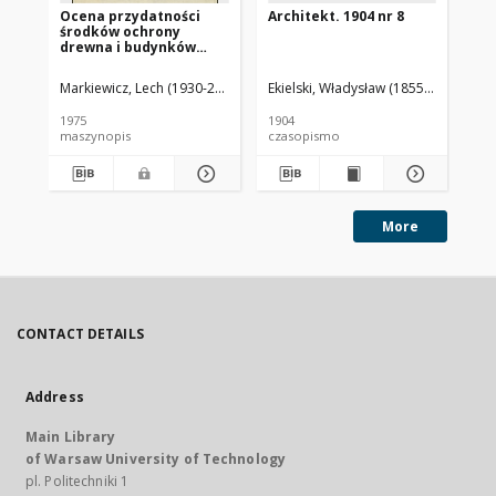
Ocena przydatności
Architekt. 1904 nr 8
Jak
środków ochrony
bel
drewna i budynków
wy
przed biologiczną
ro
korozją, ich
ws
Markiewicz, Lech (1930-2012).
Ekielski, Władysław (1855-1927). Red
Kuś
rejestrowania i
cie
ustalania wykazu
w 
1975
1904
191
nadających się do
maszynopis
czasopismo
ksi
stosowania pod
wpływem technicznym i
ochrony zdrowia
More
CONTACT DETAILS
Address
Main Library
of Warsaw University of Technology
pl. Politechniki 1