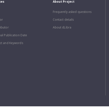
xes
About Project
Frequently asked questions
or
Contact details
ibutor
About dLibra
nal Publication Date
ct and Keywords