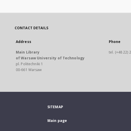
CONTACT DETAILS
Address
Phone
Main Library
tel. (+48 22)
of Warsaw University of Technology
pl. Politechniki 1
00-661 Warsaw
SITEMAP
Main page