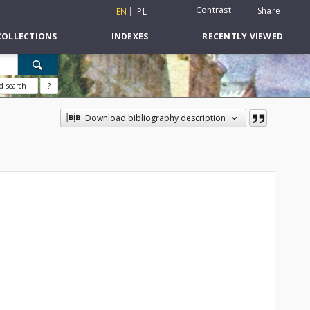
Contrast
Share
EN
PL
COLLECTIONS
INDEXES
RECENTLY VIEWED
d search
?
Download bibliography description