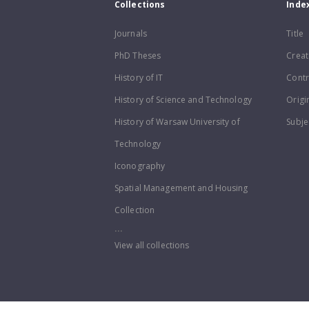
Collections
Inde
Journals
Title
PhD Theses
Creat
History of IT
Contr
History of Science and Technology
Origi
History of Warsaw University of
Subje
Technology
Iconography
Spatial Management and Housing
Collection
...
View all collections