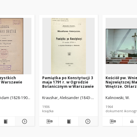
zystkich
Pamiątka po Konstytucji 3
Kościół pw. Wni
w Warszawie
maja 1791 r. w Ogrodzie
Najswiętszej Ma
Botanicznym w Warszawie
Wnętrze. Ołtarz
Władysławowo
 Adam (1828-1903).
Bańkowski, Stanisław (1864- ). Wyd.
Kraushar, Aleksander (1843-1931)
Kalinowski, W.
1906
1964
książka
dokument ikonogr