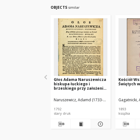
OBJECTS
similar
Głos Adama Naruszewicza
Kościół Ws
biskupa łuckiego i
Świętych 
brzeskiego przy założeniu
pierwszego kamienia na
Kościół Opatrznosci
Naruszewicz, Adamd (1733-1796)
Gagatnicki,
Boskiey r. 1792 dnia 3 maia
na placu Uiazdowskim
1792
1893
miany
stary druk
książka