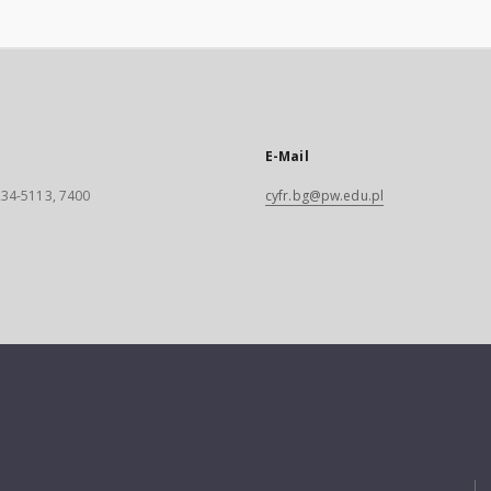
E-Mail
 234-5113, 7400
cyfr.bg@pw.edu.pl