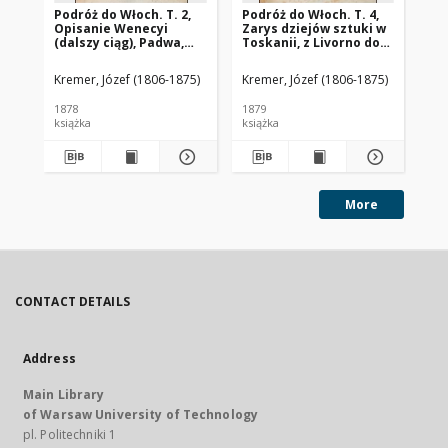
Podróż do Włoch. T. 2,
Podróż do Włoch. T. 4,
Pod
Opisanie Wenecyi
Zarys dziejów sztuki w
Me
(dalszy ciąg), Padwa,
Toskanii, z Livorno do
Ge
Werona, dodatek:
Neapolu, Neapol,
Miłość jako treść
Pompeja
Kremer, Józef (1806-1875)
Kremer, Józef (1806-1875)
Kre
niewyczerpana dla
poezyi i sztuki pięknej
1878
1879
187
książka
książka
ksi
More
CONTACT DETAILS
Address
Main Library
of Warsaw University of Technology
pl. Politechniki 1