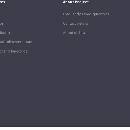
xes
About Project
Frequently asked questions
or
Contact details
ibutor
About dLibra
nal Publication Date
ct and Keywords