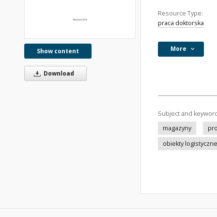
Resource Type:
praca doktorska
More
Show content
Download
Subject and keywor
magazyny
pr
obiekty logistyczn