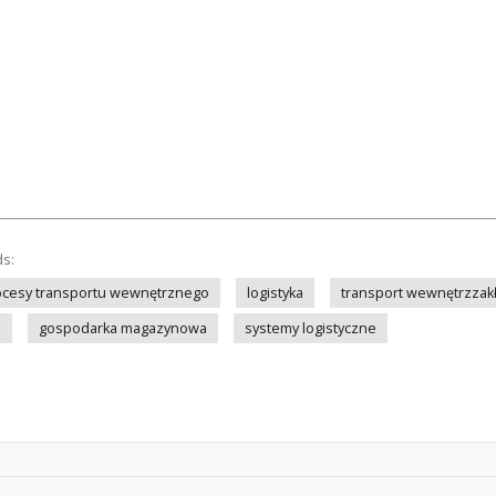
ds:
ocesy transportu wewnętrznego
logistyka
transport wewnętrzzak
e
gospodarka magazynowa
systemy logistyczne