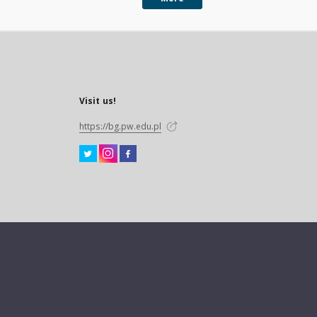
Visit us!
https://bg.pw.edu.pl