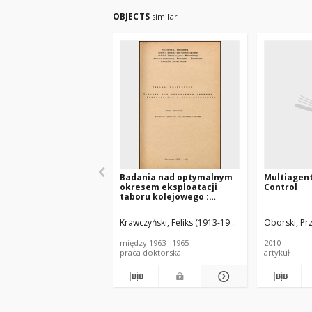
OBJECTS
similar
Badania nad optymalnym
Multiagent
okresem eksploatacji
Control
taboru kolejowego :
rozprawa doktorska
Krawczyński, Feliks (1913-1999)
Chajtman, Sewer
Oborski, Pr
między 1963 i 1965
2010
praca doktorska
artykuł