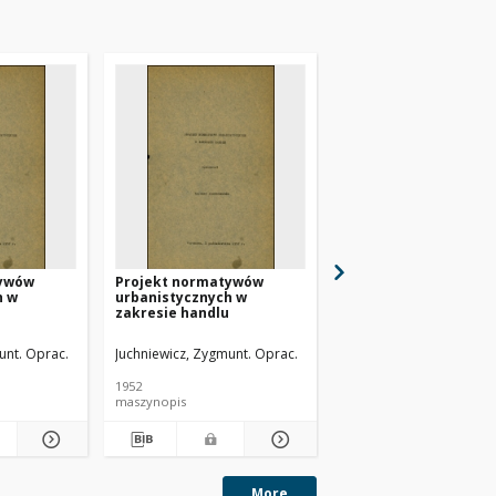
tywów
Projekt normatywów
Ujęcie architektonic
h w
urbanistycznych w
Portu Gdyńskiego,
zakresie handlu
magazyn długotermi
unt. Oprac.
Juchniewicz, Zygmunt. Oprac.
Raulin, Ernest. Fotografi
1952
[między 1950 i 1960]
maszynopis
dokument ikonograficzn
More