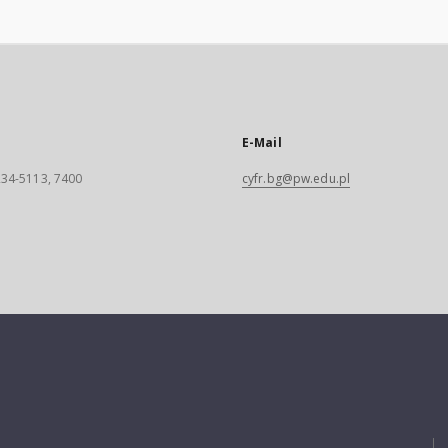
E-Mail
 234-5113, 7400
cyfr.bg@pw.edu.pl