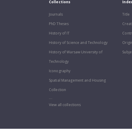
Collections
Inde
Journals
Title
PhD Theses
Creat
History of IT
Contr
History of Science and Technology
Origi
History of Warsaw University of
Subje
Technology
Iconography
Spatial Management and Housing
Collection
...
View all collections