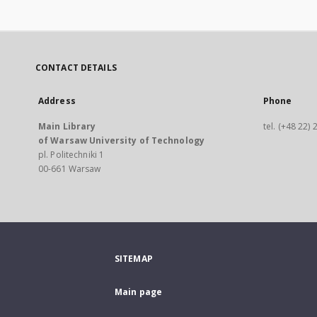
CONTACT DETAILS
Address
Phone
Main Library
tel. (+48 22)
of Warsaw University of Technology
pl. Politechniki 1
00-661 Warsaw
SITEMAP
Main page