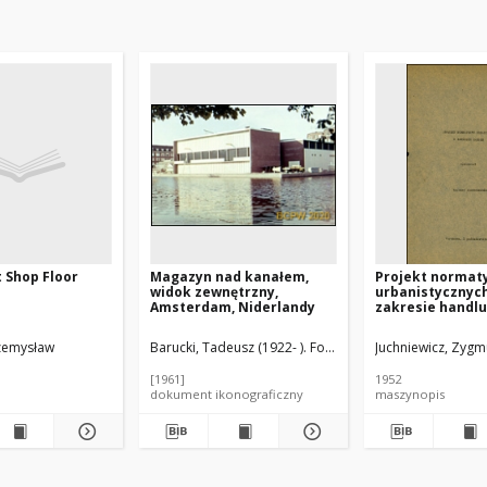
 Shop Floor
Magazyn nad kanałem,
Projekt norma
widok zewnętrzny,
urbanistycznyc
Amsterdam, Niderlandy
zakresie handlu
yn (1919-2012). Promotor
zemysław
Barucki, Tadeusz (1922- ). Fotograf
Juchniewicz, Zygm
[1961]
1952
dokument ikonograficzny
maszynopis