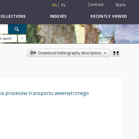
Contrast
Share
EN
PL
COLLECTIONS
INDEXES
RECENTLY VIEWED
d search
?
Download bibliography description
nia procesów transportu wewnętrznego