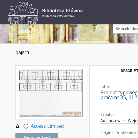
OBJECT
DESCRIPT
Title:
Projekt typoweg
praca nr 35, III
Creator:
Adamczewska-Wejcher
Access Limited
Original Publication 
Show content