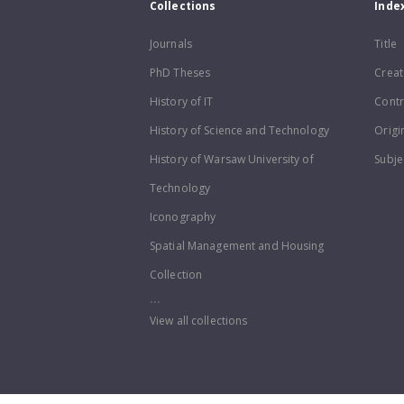
Collections
Inde
Journals
Title
PhD Theses
Creat
History of IT
Contr
History of Science and Technology
Origi
History of Warsaw University of
Subje
Technology
Iconography
Spatial Management and Housing
Collection
...
View all collections