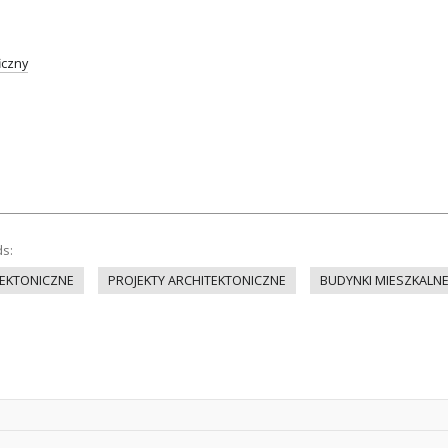
iczny
ds:
EKTONICZNE
PROJEKTY ARCHITEKTONICZNE
BUDYNKI MIESZKALN