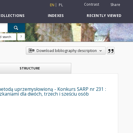
Contrast
Share
EN
PL
COLLECTIONS
INDEXES
RECENTLY VIEWED
d search
?
Download bibliography description
STRUCTURE
todą uprzemysłowioną - Konkurs SARP nr 231 :
szkaniami dla dwóch, trzech i sześciu osób