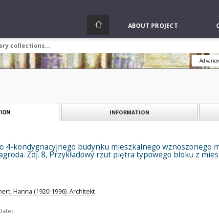
ABOUT PROJECT
Advance
INFORMATION
ION
o 4-kondygnacyjnego budynku mieszkalnego wznoszonego me
 nagroda. Zdj. 8, Przykładowy rzut piętra typowego bloku z mie
t, Hanna (1920-1996). Architekt
Date: