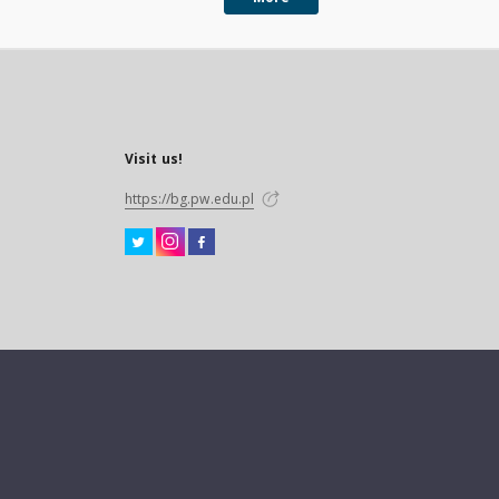
Visit us!
https://bg.pw.edu.pl