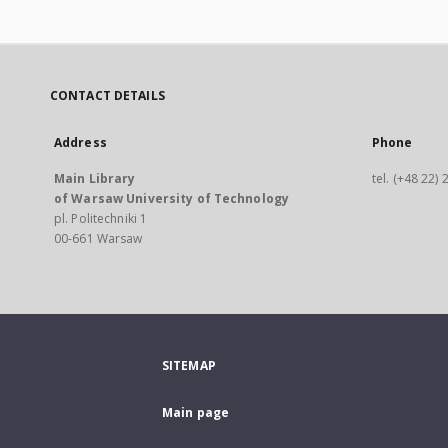
CONTACT DETAILS
Address
Phone
Main Library
tel. (+48 22)
of Warsaw University of Technology
pl. Politechniki 1
00-661 Warsaw
SITEMAP
Main page