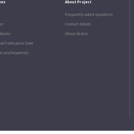
xes
About Project
Frequently asked questions
or
Contact details
ibutor
About dLibra
nal Publication Date
ct and Keywords