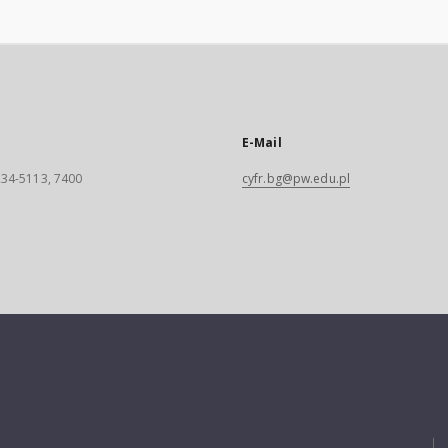
E-Mail
 234-5113, 7400
cyfr.bg@pw.edu.pl