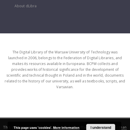
About dLibra
The Digital Library of the Warsaw University of Technology was
launched in 2006, belongs to the Federation of Digital Libraries, and
makes its resources available in Europeana. BCPW collects and
provides works of historical significance for the development of
scientific and technical thought in Poland and in the world, documents
related to the history of our university, as well as textbooks, scripts, and
Varsavian.
This service runs on
DInGO dLibra 6.3.16
software created by
I understand
Poznan
This page uses 'cookies'.
More information