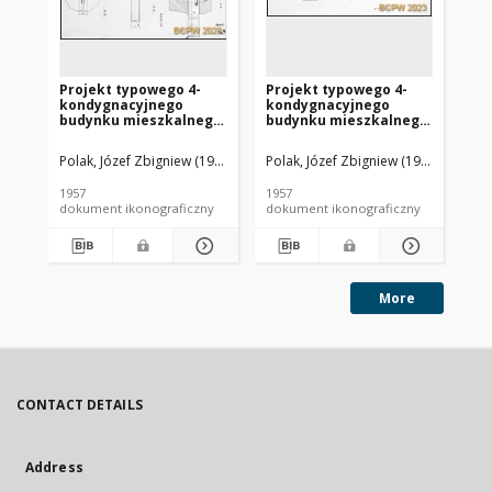
Projekt typowego 4-
Projekt typowego 4-
Pr
kondygnacyjnego
kondygnacyjnego
ko
budynku mieszkalnego
budynku mieszkalnego
bu
wznoszonego metodą
wznoszonego metodą
wz
uprzemysłowioną -
uprzemysłowioną -
up
Polak, Józef Zbigniew (1923- ). Architekt
Polak, Józef Zbigniew (1923- ). Archit
Cygan, Jerzy. Architekt
Wiland
Pol
Konkurs SARP nr 231 :
Konkurs SARP nr 231 :
Ko
praca nr 17,
praca nr 17,
pra
1957
1957
195
wyróżnienie. Zdj. 23,
wyróżnienie. Zdj. 13,
wyr
dokument ikonograficzny
dokument ikonograficzny
dok
Szczegół połączenia
Trzy przekroje budynku
Prz
ściany podłużnej z
poprzeczną
More
CONTACT DETAILS
Address