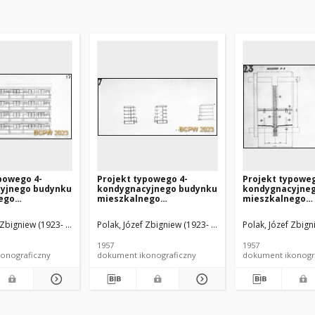
powego 4-
Projekt typowego 4-
Projekt typoweg
yjnego budynku
kondygnacyjnego budynku
kondygnacyjne
ego
mieszkalnego
mieszkalnego
ego metodą
wznoszonego metodą
wznoszonego m
owioną -
uprzemysłowioną -
uprzemysłowion
 Zbigniew (1923- ). Architekt
rzy. Architekt
Wiland, Stanisław. Architekt
Polak, Józef Zbigniew (1923- ). Architekt
Cygan, Jerzy. Architekt
Brykalski, Stanisław (1914-1961). Arch
Wiland, Stanisław. Architekt
Polak, Józef Zbigni
Cygan, Jerzy. A
RP nr 231 :
Konkurs SARP nr 231 :
Konkurs SARP nr 
7, wyróżnienie.
praca nr 17, wyróżnienie.
praca nr 17, wyr
1957
1957
agment elewacji
Zdj. 13, Trzy przekroje
Zdj. 12, Przekrój
onograficzny
dokument ikonograficzny
dokument ikonogr
budynku
A