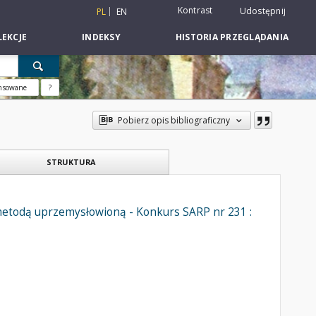
Kontrast
Udostępnij
PL
EN
EKCJE
INDEKSY
HISTORIA PRZEGLĄDANIA
nsowane
?
Pobierz opis bibliograficzny
STRUKTURA
todą uprzemysłowioną - Konkurs SARP nr 231 :