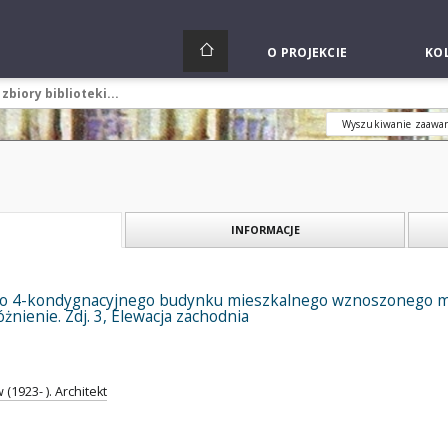
O PROJEKCIE
KOL
Wyszukiwanie zaawa
INFORMACJE
o 4-kondygnacyjnego budynku mieszkalnego wznoszonego me
żnienie. Zdj. 3, Elewacja zachodnia
 (1923- ). Architekt