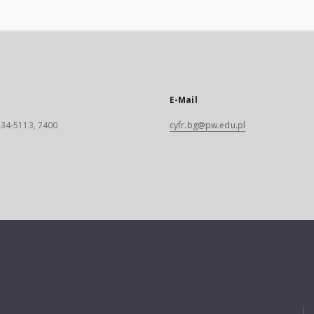
E-Mail
 234-5113, 7400
cyfr.bg@pw.edu.pl