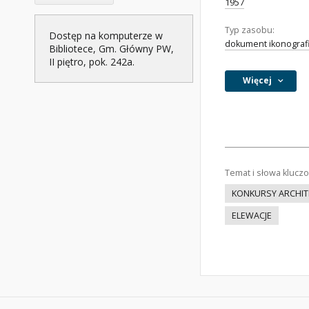
1957
Typ zasobu:
Dostęp na komputerze w
dokument ikonograf
Bibliotece, Gm. Główny PW,
II piętro, pok. 242a.
Więcej
Temat i słowa klucz
KONKURSY ARCHIT
ELEWACJE