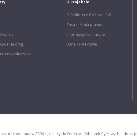
ksy
O Projekcie
O Bibliotece Cyfrowej PW
Zastrzeżenia prawne
łtwórca
Informacje techniczne
wydania oryg.
Dane kontaktowe
 i słowa kluczowe
stała uruchomiona w 2006 r., należy do Federacji Bibliotek Cyfrowych, udost