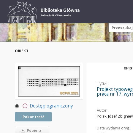
OBIEKT
OPIS
Tytuł:
Projekt typoweg
praca nr 17, wyró
Dostęp ograniczony
Autor:
Polak, Józef Zbigniew
Pokaż treść
Data wydania oryg.:
Pobierz