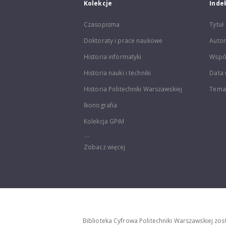
Kolekcje
Inde
Czasopisma
Tytuł
Doktoraty i prace naukowe
Autor
Historia informatyki
Wspó
Historia nauki i techniki
Data 
Historia Politechniki Warszawskiej
Temat
Ikonografia
Kolekcja GPiM
...
Zobacz więcej
Biblioteka Cyfrowa Politechniki Warszawskiej zo