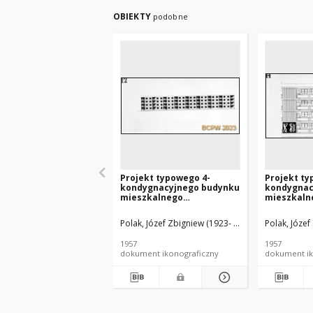
OBIEKTY
podobne
Projekt typowego 4-
Projekt ty
kondygnacyjnego budynku
kondygnac
mieszkalnego
mieszkaln
wznoszonego metodą
wznoszon
uprzemysłowioną -
uprzemysł
Polak, Józef Zbigniew (1923- ). Architekt
Polak, Józef
Cygan, Je
Konkurs SARP nr 231 :
Konkurs SA
praca nr 17, wyróżnienie.
praca nr 1
1957
1957
Zdj. 2, Elewacja budynku
Zdj. 1, Fr
dokument ikonograficzny
dokument ik