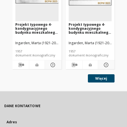
Projekt typowego 4-
Projekt typowego 4-
Pr
kondygnacyjnego
kondygnacyjnego
ko
budynku mieszkalnego
budynku mieszkalnego
bu
wznoszonego metodą
wznoszonego metodą
wz
uprzemysłowioną -
uprzemysłowioną -
up
Ingarden, Marta (1921-2009). Architekt
Ingarden, Marta (1921-2009). Archite
Ingarden, Janusz (1923-2005). 
Ing
Konkurs SARP nr 231 :
Konkurs SARP nr 231 :
Ko
praca nr 7, II nagroda.
praca nr 7, II nagroda.
pra
1957
1957
195
Zdj. 11, Plan montażowy
Zdj. 10, Plan montażowy
Zdj
dokument ikonograficzny
dokument ikonograficzny
dok
kondygnacji
dachu
po
powtarzalnej
Więcej
DANE KONTAKTOWE
Adres