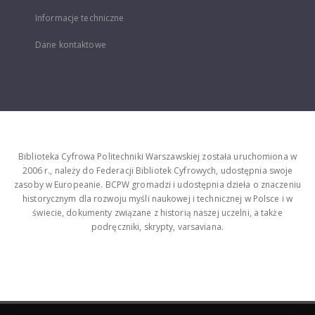
Informacje techniczne
Dane kontaktowe
Biblioteka Cyfrowa Politechniki Warszawskiej została uruchomiona w
2006 r., należy do Federacji Bibliotek Cyfrowych, udostępnia swoje
zasoby w Europeanie. BCPW gromadzi i udostępnia dzieła o znaczeniu
historycznym dla rozwoju myśli naukowej i technicznej w Polsce i w
świecie, dokumenty związane z historią naszej uczelni, a także
podręczniki, skrypty, varsaviana.