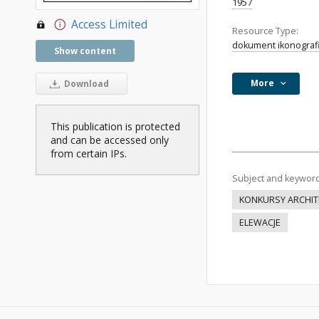
1957
Access Limited
Resource Type:
dokument ikonograf
Show content
More
Download
This publication is protected
and can be accessed only
from certain IPs.
Subject and keywor
KONKURSY ARCHIT
ELEWACJE