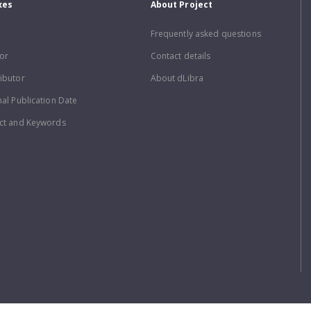
xes
About Project
Frequently asked questions
or
Contact details
ibutor
About dLibra
nal Publication Date
ct and Keywords