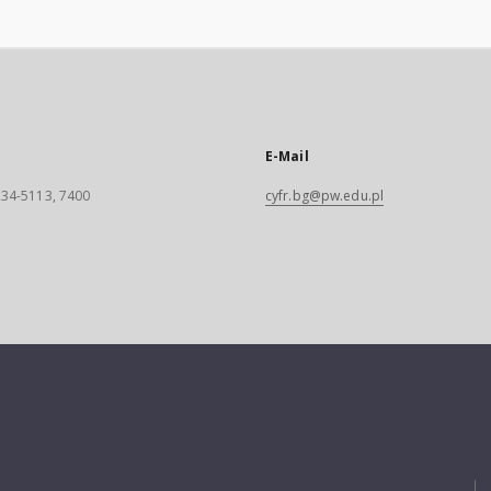
E-Mail
 234-5113, 7400
cyfr.bg@pw.edu.pl