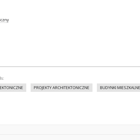
iczny
ds:
EKTONICZNE
PROJEKTY ARCHITEKTONICZNE
BUDYNKI MIESZKALN