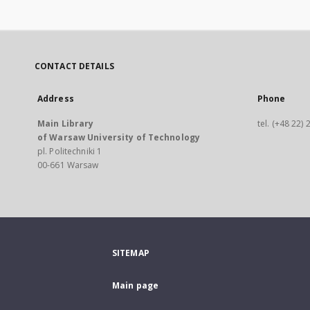
CONTACT DETAILS
Address
Phone
Main Library
tel. (+48 22)
of Warsaw University of Technology
pl. Politechniki 1
00-661 Warsaw
SITEMAP
Main page