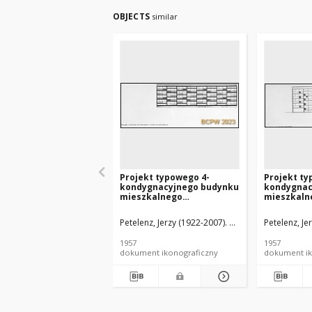
OBJECTS
similar
Projekt typowego 4-
Projekt ty
kondygnacyjnego budynku
kondygnac
mieszkalnego
mieszkaln
wznoszonego metodą
wznoszon
uprzemysłowioną -
uprzemysł
Petelenz, Jerzy (1922-2007). Architekt
Petelenz, Je
Herzog, Kzi
Konkurs SARP nr 231 :
Konkurs SA
praca nr 1, wyróżnienie.
praca nr 1
1957
1957
Zdj. 17, Kolorystyczne
Zdj. 1, El
dokument ikonograficzny
dokument ik
rozwiązanie elewacji
wschodniej lub zachodniej