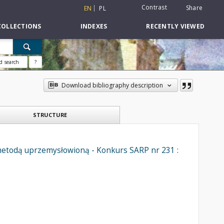
Contrast
Share
EN
PL
COLLECTIONS
INDEXES
RECENTLY VIEWED
d search
?
Download bibliography description
STRUCTURE
todą uprzemysłowioną - Konkurs SARP nr 231 :