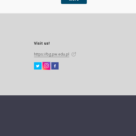
Visit us!
https://bg.pw.edu.pl