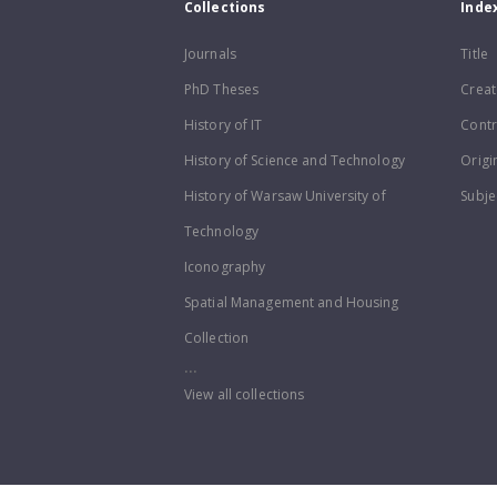
Collections
Inde
Journals
Title
PhD Theses
Creat
History of IT
Contr
History of Science and Technology
Origi
History of Warsaw University of
Subje
Technology
Iconography
Spatial Management and Housing
Collection
...
View all collections