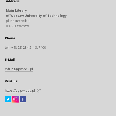
Address
Main Library
of Warsaw University of Technology
pl. Politechniki 1
00-661 Warsaw
Phone
tel. (+48 22) 234-5113, 7400
E-Mail
cyfr.bg@pw.edu.pl
Visit us!
https://bg.pw.edu.pl