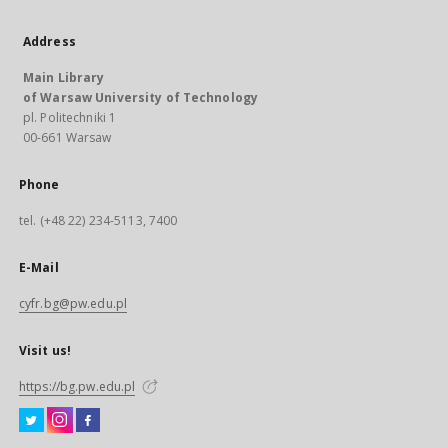
Address
Main Library
of Warsaw University of Technology
pl. Politechniki 1
00-661 Warsaw
Phone
tel. (+48 22) 234-5113, 7400
E-Mail
cyfr.bg@pw.edu.pl
Visit us!
https://bg.pw.edu.pl