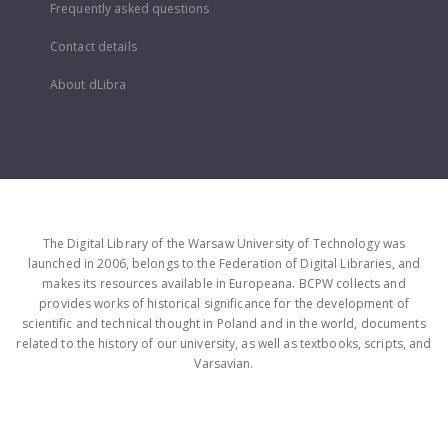
Frequently asked questions
Contact details
About dLibra
The Digital Library of the Warsaw University of Technology was
launched in 2006, belongs to the Federation of Digital Libraries, and
makes its resources available in Europeana. BCPW collects and
provides works of historical significance for the development of
scientific and technical thought in Poland and in the world, documents
related to the history of our university, as well as textbooks, scripts, and
Varsavian.