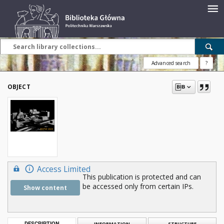
Advanced search
?
OBJECT
Access Limited
This publication is protected and can
be accessed only from certain IPs.
Show content
DESCRIPTION
INFORMATION
STRUCTURE