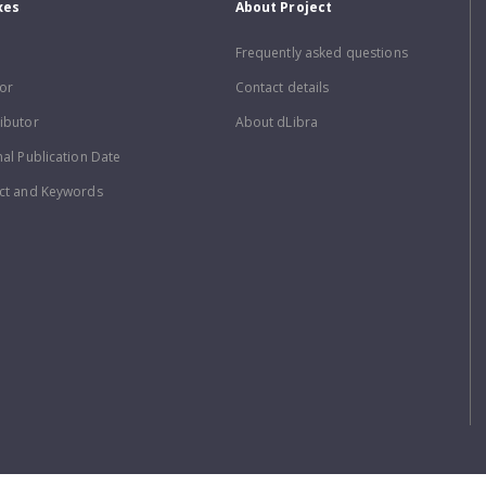
xes
About Project
Frequently asked questions
or
Contact details
ibutor
About dLibra
nal Publication Date
ct and Keywords