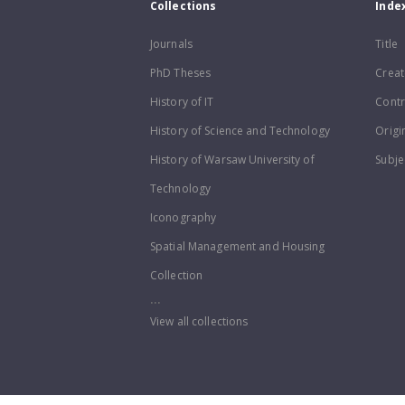
Collections
Inde
Journals
Title
PhD Theses
Creat
History of IT
Contr
History of Science and Technology
Origi
History of Warsaw University of
Subje
Technology
Iconography
Spatial Management and Housing
Collection
...
View all collections