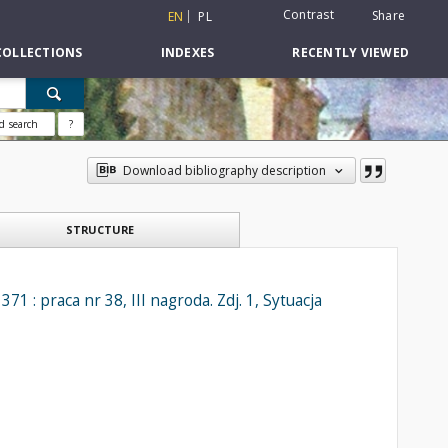
Contrast
Share
EN
PL
COLLECTIONS
INDEXES
RECENTLY VIEWED
d search
?
Download bibliography description
STRUCTURE
 : praca nr 38, III nagroda. Zdj. 1, Sytuacja