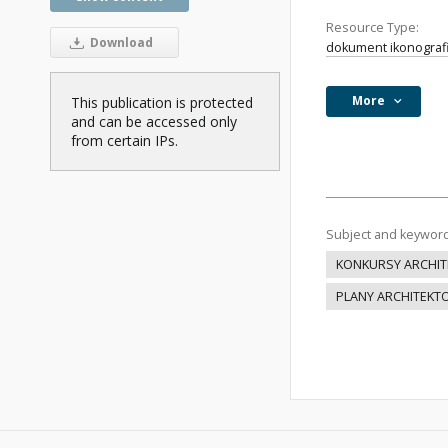
Resource Type:
Download
dokument ikonograf
More
This publication is protected
and can be accessed only
from certain IPs.
Subject and keywor
KONKURSY ARCHIT
PLANY ARCHITEKT