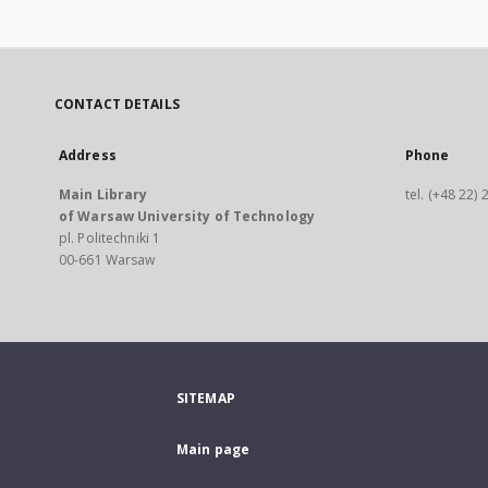
CONTACT DETAILS
Address
Phone
Main Library
tel. (+48 22)
of Warsaw University of Technology
pl. Politechniki 1
00-661 Warsaw
SITEMAP
Main page