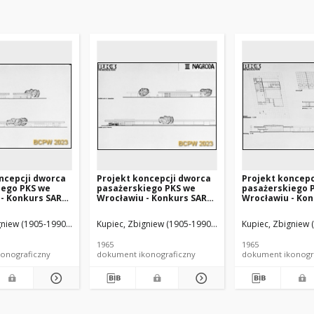
ncepcji dworca
Projekt koncepcji dworca
Projekt koncepc
iego PKS we
pasażerskiego PKS we
pasażerskiego 
- Konkurs SARP
Wrocławiu - Konkurs SARP
Wrocławiu - Ko
ca nr 38, III
nr 371 : praca nr 38, III
nr 371 : praca nr 
dj. 3, Przekroje
nagroda. Zdj. 2, Elewacje
nagroda. Zdj. 4, 
niew (1905-1990). Architekt
 Wojciech (1929- ). Architekt
Kupiec, Zbigniew (1905-1990). Architekt
Olszewski, Tomasz (1929- ). Fotograf
Buliński, Wojciech (1929- ). Architekt
Kupiec, Zbigniew (
Olszewski, Tom
Buliński, Wojci
przekroje
1965
1965
onograficzny
dokument ikonograficzny
dokument ikonogr