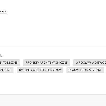
iczny
ds:
EKTONICZNE
PROJEKTY ARCHITEKTONICZNE
WROCŁAW WOJEWÓD
ONICZNE
RYSUNEK ARCHITEKTONICZNY
PLANY URBANISTYCZNE