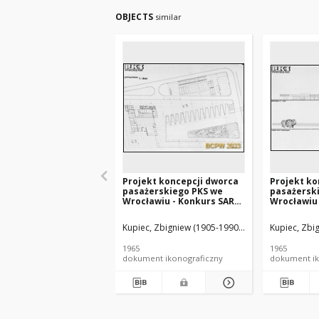
OBJECTS
similar
Projekt koncepcji dworca
Projekt ko
pasażerskiego PKS we
pasażersk
Wrocławiu - Konkurs SARP
Wrocławiu 
nr 371 : praca nr 38, III
nr 371 : pra
nagroda. Zdj. 5, Rzut
nagroda. Z
Kupiec, Zbigniew (1905-1990). Architekt
Kupiec, Zbig
Buliński,
przyziemia
elewacji
1965
1965
dokument ikonograficzny
dokument ik