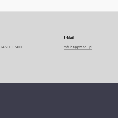
E-Mail
 234-5113, 7400
cyfr.bg@pw.edu.pl