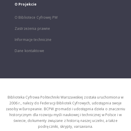
O Projekcie
O Bibliotece Cyfrowej PW
Zastrzeżenia prawne
Informacje techniczne
Dane kontaktowe
Biblioteka Cyfrowa Politechniki Warszawskiej została uruchomiona w
2006 r., należy do Federacji Bibliotek Cyfrowych, udostępnia swoje
zasoby w Europeanie. BCPW gromadzi i udostępnia dzieła o znaczeniu
historycznym dla rozwoju myśli naukowej i technicznej w Polsce i w
świecie, dokumenty związane z historią naszej uczelni, a także
podręczniki, skrypty, varsaviana.