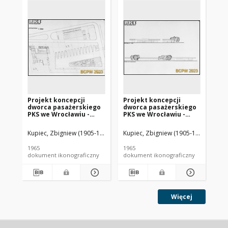
Projekt koncepcji
Projekt koncepcji
Pr
dworca pasażerskiego
dworca pasażerskiego
dw
PKS we Wrocławiu -
PKS we Wrocławiu -
PK
Konkurs SARP nr 371 :
Konkurs SARP nr 371 :
Ko
praca nr 38, III nagroda.
praca nr 38, III nagroda.
pra
Kupiec, Zbigniew (1905-1990). Architekt
Kupiec, Zbigniew (1905-1990). Archit
Buliński, Wojciech (1929- ). Ar
Kup
Zdj. 5, Rzut przyziemia
Zdj. 3, Przekroje
Zdj
elewacji
1965
1965
196
dokument ikonograficzny
dokument ikonograficzny
dok
Więcej