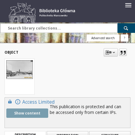
Advanced search
?
OBJECT
Access Limited
This publication is protected and can
be accessed only from certain IPs.
Show content
DESCRIPTION
INFORMATION
STRUCTURE