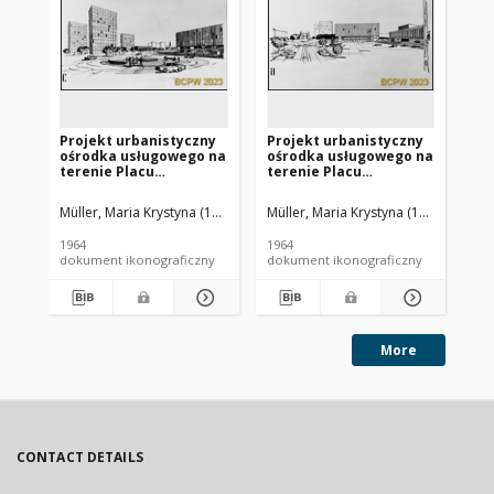
Projekt urbanistyczny
Projekt urbanistyczny
Pr
ośrodka usługowego na
ośrodka usługowego na
oś
terenie Placu
terenie Placu
te
Społecznego we
Społecznego we
Sp
Wrocławiu - Konkurs
Wrocławiu - Konkurs
Wr
Müller, Maria Krystyna (1935-2015). Architekt
Müller, Maria Krystyna (1935-2015). A
Müller, Stefan (1934- ). A
Mül
SARP nr 363 : praca nr 5,
SARP nr 363 : praca nr 5,
SAR
II nagroda. Zdj. 7,
II nagroda. Zdj. 5,
II 
1964
1964
196
Rysunek c
Rysunek a
Sc
dokument ikonograficzny
dokument ikonograficzny
dok
fu
More
CONTACT DETAILS