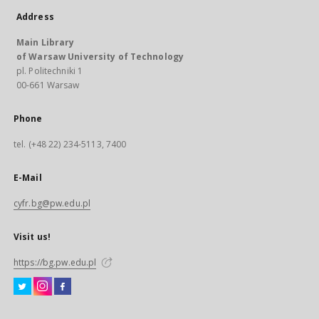
Address
Main Library
of Warsaw University of Technology
pl. Politechniki 1
00-661 Warsaw
Phone
tel. (+48 22) 234-5113, 7400
E-Mail
cyfr.bg@pw.edu.pl
Visit us!
https://bg.pw.edu.pl