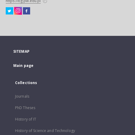
https://bg.pw.edu.pl
SITEMAP
Main page
Collections
Journals
PhD Theses
History of IT
History of Science and Technology