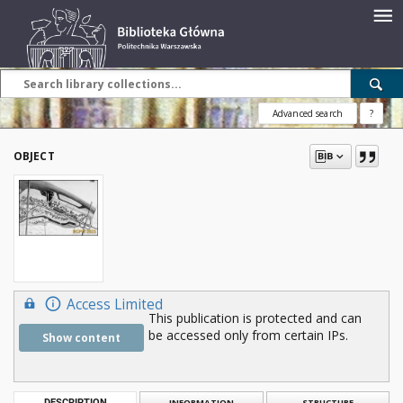
Advanced search
?
OBJECT
Access Limited
This publication is protected and can
be accessed only from certain IPs.
Show content
DESCRIPTION
INFORMATION
STRUCTURE