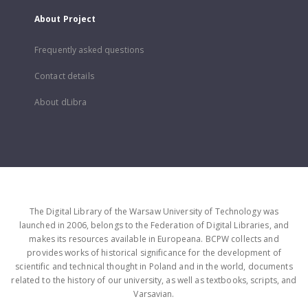
About Project
Frequently asked questions
Contact details
About dLibra
The Digital Library of the Warsaw University of Technology was
launched in 2006, belongs to the Federation of Digital Libraries, and
makes its resources available in Europeana. BCPW collects and
provides works of historical significance for the development of
scientific and technical thought in Poland and in the world, documents
related to the history of our university, as well as textbooks, scripts, and
Varsavian.