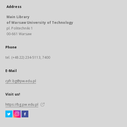
Address
Main Library
of Warsaw University of Technology
pl. Politechniki 1
00-661 Warsaw
Phone
tel. (+48 22) 234-5113, 7400
E-Mail
cyfr.bg@pw.edu.pl
Visit us!
https://bg.pw.edu.pl