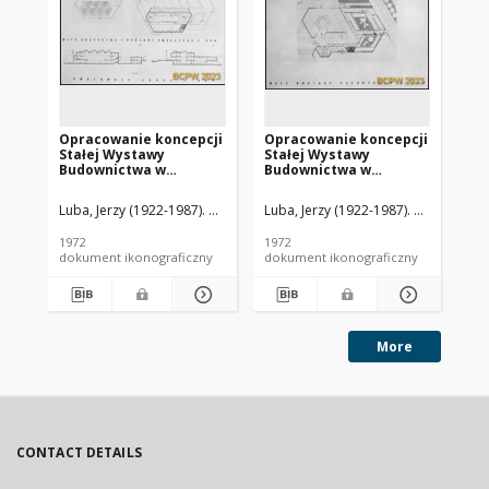
Opracowanie koncepcji
Opracowanie koncepcji
Op
Stałej Wystawy
Stałej Wystawy
St
Budownictwa w
Budownictwa w
Bu
Warszawie - Konkurs
Warszawie - Konkurs
Wa
SARP nr 486 : praca nr
SARP nr 486 : praca nr
SAR
Luba, Jerzy (1922-1987). Architekt
Luba, Jerzy (1922-1987). Architekt
Łyczkowski, Marian (1927-2023). Arc
Lub
Ły
14. Zdj. 8, Rzut świetlika
14. Zdj. 6, Rzut I
14.
i III poziomu oraz
poziomu
po
1972
1972
197
przekroje I-I, II-II
dokument ikonograficzny
dokument ikonograficzny
dok
More
CONTACT DETAILS