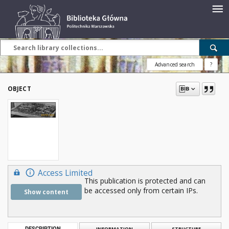
Advanced search
?
OBJECT
Access Limited
This publication is protected and can
be accessed only from certain IPs.
Show content
DESCRIPTION
INFORMATION
STRUCTURE