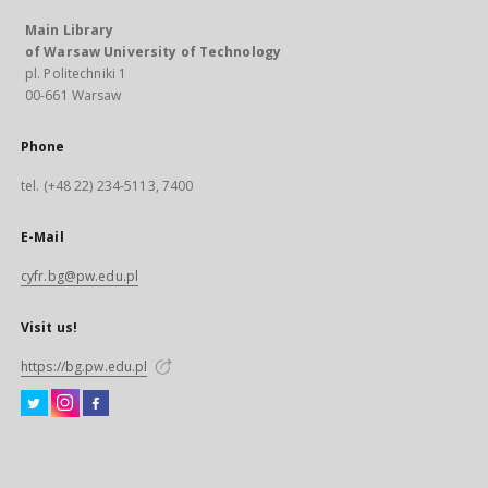
Main Library
of Warsaw University of Technology
pl. Politechniki 1
00-661 Warsaw
Phone
tel. (+48 22) 234-5113, 7400
E-Mail
cyfr.bg@pw.edu.pl
Visit us!
https://bg.pw.edu.pl