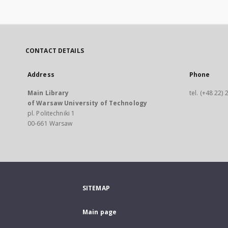
CONTACT DETAILS
Address
Phone
Main Library
tel. (+48 22)
of Warsaw University of Technology
pl. Politechniki 1
00-661 Warsaw
SITEMAP
Main page