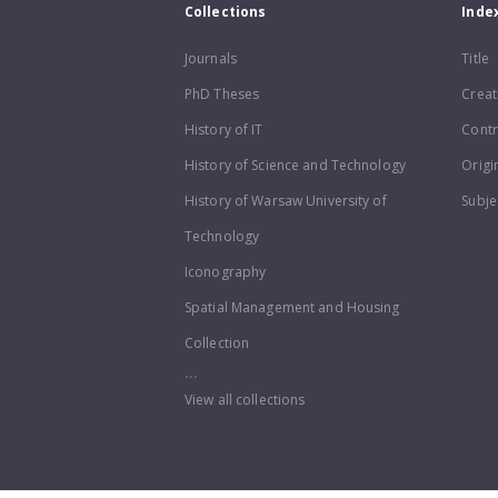
Collections
Inde
Journals
Title
PhD Theses
Creat
History of IT
Contr
History of Science and Technology
Origi
History of Warsaw University of
Subje
Technology
Iconography
Spatial Management and Housing
Collection
...
View all collections