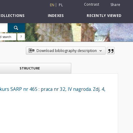
Contrast
Share
EN
PL
COLLECTIONS
INDEXES
RECENTLY VIEWED
d search
?
Download bibliography description
STRUCTURE
urs SARP nr 465 : praca nr 32, IV nagroda. Zdj. 4,