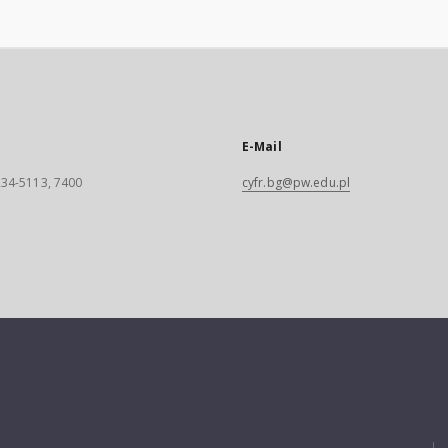
E-Mail
 234-5113, 7400
cyfr.bg@pw.edu.pl