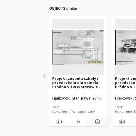
OBJECTS
similar
Projekt zespołu szkoły i
Projekt ze
przedszkola dla osiedla
przedszkol
Bródno VII w Warszawie -
Bródno VII
Konkurs SARP nr 465 :
Konkurs SA
praca nr 32, IV nagroda.
praca nr 32
Fijałkowski, Stanisław (1934-2022). Architekt
Fijałkowski,
Gory
Zdj. 3, Rzut parteru, szkoła
Zdj. 1, Plan
i przedszkole
zagospoda
1971
1971
szkoła i p
dokument ikonograficzny
dokument ik