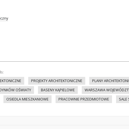
iczny
ds:
EKTONICZNE
PROJEKTY ARCHITEKTONICZNE
PLANY ARCHITEKTON
UDYNKÓW OŚWIATY
BASENY KĄPIELOWE
WARSZAWA WOJEWÓDZTW
OSIEDLA MIESZKANIOWE
PRACOWNIE PRZEDMIOTOWE
SALE