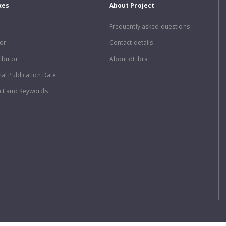
xes
About Project
Frequently asked questions
or
Contact details
ibutor
About dLibra
nal Publication Date
ct and Keywords