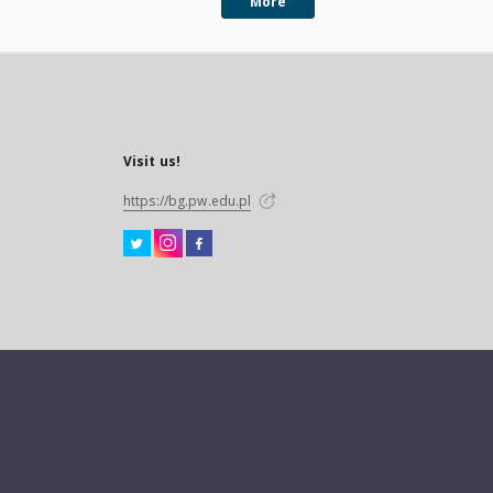
More
Visit us!
https://bg.pw.edu.pl