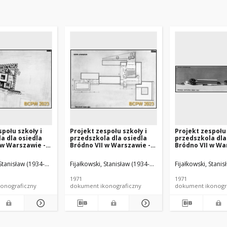
społu szkoły i
Projekt zespołu szkoły i
Projekt zespołu 
a dla osiedla
przedszkola dla osiedla
przedszkola dla
 w Warszawie -
Bródno VII w Warszawie -
Bródno VII w Wa
RP nr 465 :
Konkurs SARP nr 465 :
Konkurs SARP nr 
, IV nagroda.
praca nr 32, IV nagroda.
praca nr 32, IV 
 Stanisław (1934-2022). Architekt
cki, Jerzy Ładysław (1923-2004). Architekt
Fijałkowski, Stanisław (1934-2022). Architekt
Gorycki, Jerzy Ładysław (1923-2004). Architekt
Fijałkowski, Stani
Gorycki, J
Zdj. 2, Rzut piwnic, szkoła i
Zdj. 7, Elewacja
rowania terenu,
przedszkole
szkoła i przeds
1971
1971
rzedszkole
onograficzny
dokument ikonograficzny
dokument ikonogr