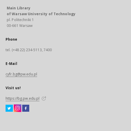
Main Library
of Warsaw University of Technology
pl. Politechniki 1
00-661 Warsaw
Phone
tel. (+48 22) 234-5113, 7400
E-Mail
cyfr.bg@pw.edu.pl
Visit us!
https://bg.pw.edu.pl