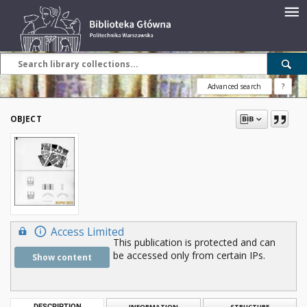
Advanced search
?
OBJECT
Access Limited
This publication is protected and can
be accessed only from certain IPs.
Show content
DESCRIPTION
INFORMATION
STRUCTURE