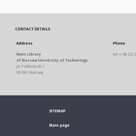
CONTACT DETAILS
Address
Phone
Main Library
tel. (+48 22)
of Warsaw University of Technology
pl. Politechniki 1
00-661 Warsaw
SITEMAP
Main page