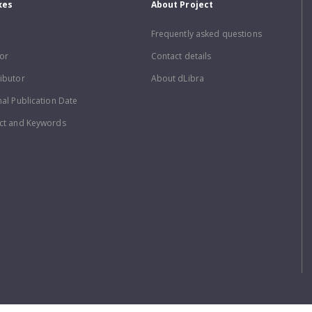
xes
About Project
Frequently asked questions
or
Contact details
ibutor
About dLibra
nal Publication Date
ct and Keywords