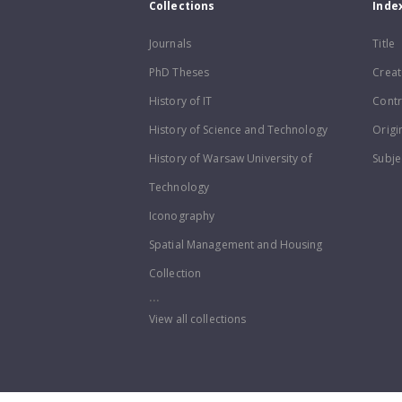
Collections
Inde
Journals
Title
PhD Theses
Creat
History of IT
Contr
History of Science and Technology
Origi
History of Warsaw University of
Subje
Technology
Iconography
Spatial Management and Housing
Collection
...
View all collections