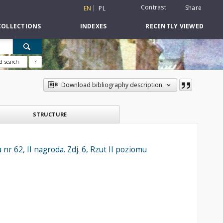
Contrast
Share
EN
PL
COLLECTIONS
INDEXES
RECENTLY VIEWED
d search
?
Download bibliography description
STRUCTURE
 62, II nagroda. Zdj. 6, Rzut II poziomu