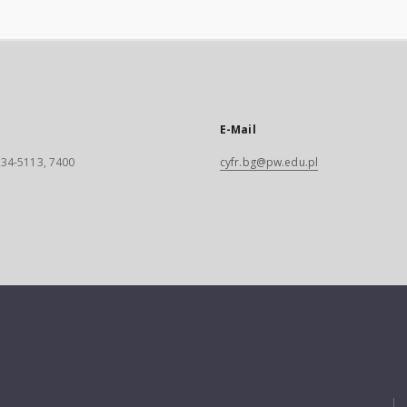
E-Mail
 234-5113, 7400
cyfr.bg@pw.edu.pl