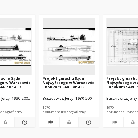
machu Sądu
Projekt gmachu Sądu
Projekt gmachu
go w Warszawie
Najwyższego w Warszawie
Najwyższego w 
ARP nr 439 :
- Konkurs SARP nr 439 :
- Konkurs SARP n
, II nagroda.
praca nr 62, II nagroda.
praca nr 62, II 
wacje północna i
Zdj. 2, Elewacje
Zdj. 4, Rzut prz
 Jerzy (1930-2000). Architekt
Ewa (1930- ). Architekt
Buszkiewicz, Jerzy (1930-2000). Architekt
Pruska, Ewa (1930- ). Architekt
Buszkiewicz, Jerzy
Pruska, Ewa (1
 przekrój B-B
południowa i wschodnia,
przekrój A-A
1970
1970
onograficzny
dokument ikonograficzny
dokument ikonogr