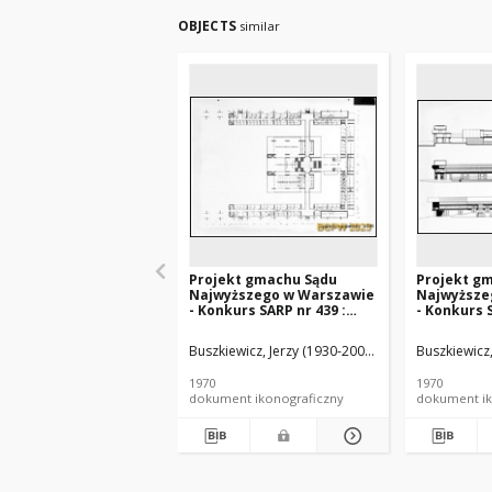
OBJECTS
similar
Projekt gmachu Sądu
Projekt g
Najwyższego w Warszawie
Najwyższe
- Konkurs SARP nr 439 :
- Konkurs S
praca nr 62, II nagroda.
praca nr 62
Zdj. 5, Rzut I poziomu
Zdj. 1, Ele
Buszkiewicz, Jerzy (1930-2000). Architekt
Buszkiewicz,
Pruska, 
nadziemnego
zachodnia,
1970
1970
dokument ikonograficzny
dokument ik