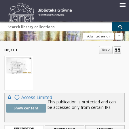
Advanced search
?
OBJECT
Access Limited
This publication is protected and can
be accessed only from certain IPs.
Show content
DESCRIPTION
INFORMATION
STRUCTURE