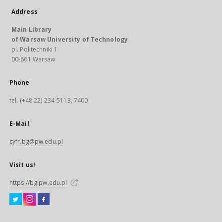
Address
Main Library
of Warsaw University of Technology
pl. Politechniki 1
00-661 Warsaw
Phone
tel. (+48 22) 234-5113, 7400
E-Mail
cyfr.bg@pw.edu.pl
Visit us!
https://bg.pw.edu.pl