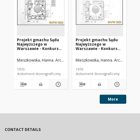
Projekt gmachu Sądu
Projekt gmachu Sądu
Pr
Najwyższego w
Najwyższego w
Na
Warszawie - Konkurs
Warszawie - Konkurs
Wa
SARP nr 439 : praca nr
SARP nr 439 : praca nr
SAR
27, wyróżnienie I
27, wyróżnienie I
27,
Mieszkowska, Hanna. Architekt
Mieszkowski, Wojciech. Architekt
Mieszkowska, Hanna. Architekt
Mies
Mie
stopnia. Zdj. 3, Rzut
stopnia. Zdj. 4, Rzut I
sto
parteru
piętra
III
1970
1970
197
dokument ikonograficzny
dokument ikonograficzny
dok
More
CONTACT DETAILS