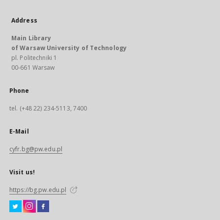
Address
Main Library
of Warsaw University of Technology
pl. Politechniki 1
00-661 Warsaw
Phone
tel. (+48 22) 234-5113, 7400
E-Mail
cyfr.bg@pw.edu.pl
Visit us!
https://bg.pw.edu.pl