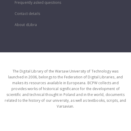
Frequently asked questions
Contact details
About dLibra
The Digital Library of the Warsaw University of Technology was
launched in 2006, belongs to the Federation of Digital Libraries, and
makes its resources available in Europeana. BCPW collects and
provides works of historical significance for the development of
scientific and technical thought in Poland and in the world, documents
related to the history of our university, as well as textbooks, scripts, and
Varsavian.