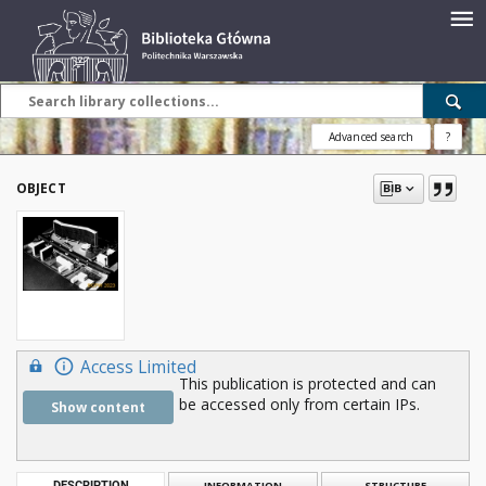
Advanced search
?
OBJECT
Access Limited
This publication is protected and can
be accessed only from certain IPs.
Show content
DESCRIPTION
INFORMATION
STRUCTURE