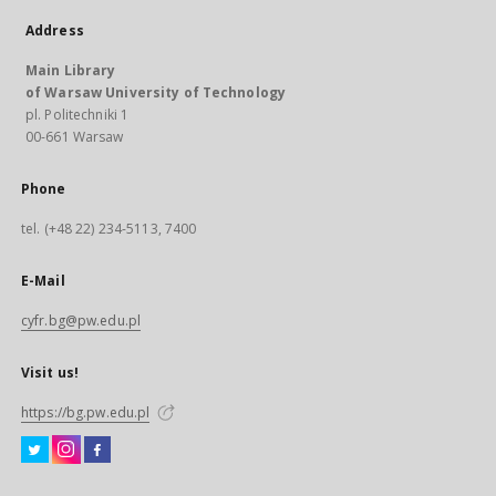
Address
Main Library
of Warsaw University of Technology
pl. Politechniki 1
00-661 Warsaw
Phone
tel. (+48 22) 234-5113, 7400
E-Mail
cyfr.bg@pw.edu.pl
Visit us!
https://bg.pw.edu.pl