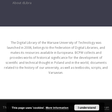
About dLibra
The Digital Library of the Warsaw University of Technology was
launched in 2006, belongs to the Federation of Digital Libraries, and
makes its resources available in Europeana. BCPW collects and
provides works of historical significance for the development of
scientific and technical thought in Poland and in the world, documents
related to the history of our university, as well as textbooks, scripts, and
Varsavian.
This service runs on
DInGO dLibra 6.3.16
software created by
I understand
Poznan
This page uses 'cookies'.
More information