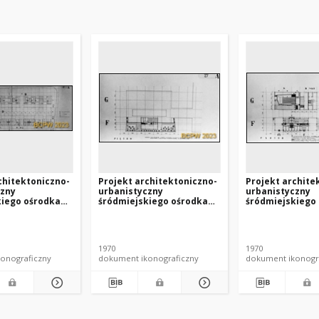
chitektoniczno-
Projekt architektoniczno-
Projekt archite
czny
urbanistyczny
urbanistyczny
kiego ośrodka
śródmiejskiego ośrodka
śródmiejskiego
 w Szczecinie -
usługowego w Szczecinie -
usługowego w Sz
RP nr 372 :
Konkurs SARP nr 372 :
Konkurs SARP nr 
. Zdj. 9, Rzut
praca nr 27. Zdj. 6, Rzut
praca nr 27. Zdj.
kawiarni na I piętrze.
parteru.
1970
1970
onograficzny
dokument ikonograficzny
dokument ikonogr