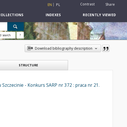
Contrast
Share
EN
PL
COLLECTIONS
INDEXES
RECENTLY VIEWED
d search
?
Download bibliography description
STRUCTURE
Szczecinie - Konkurs SARP nr 372 : praca nr 21.