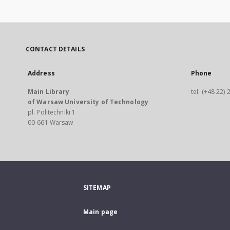
CONTACT DETAILS
Address
Phone
Main Library
tel. (+48 22)
of Warsaw University of Technology
pl. Politechniki 1
00-661 Warsaw
SITEMAP
Main page