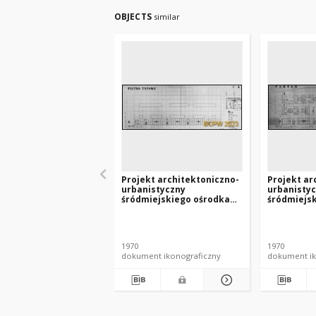
OBJECTS
similar
Projekt architektoniczno-
Projekt ar
urbanistyczny
urbanisty
śródmiejskiego ośrodka
śródmiejs
usługowego w Szczecinie -
usługowego
Konkurs SARP nr 372 :
Konkurs SA
praca nr 27. Zdj. 10, Rzut
praca nr 27
piętra typowego.
parteru.
1970
1970
dokument ikonograficzny
dokument ik