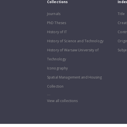
Collections
Inde
Journals
Title
PhD Theses
Creat
History of IT
Contr
History of Science and Technology
Origi
History of Warsaw University of
Subje
Technology
Iconography
Spatial Management and Housing
Collection
...
View all collections