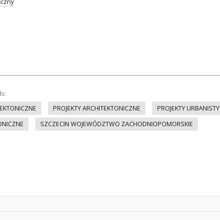
iczny
ds:
EKTONICZNE
PROJEKTY ARCHITEKTONICZNE
PROJEKTY URBANIST
ONICZNE
SZCZECIN WOJEWÓDZTWO ZACHODNIOPOMORSKIE