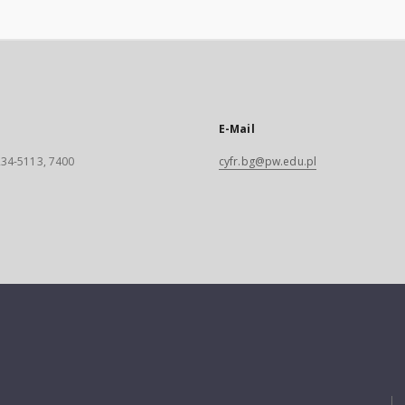
E-Mail
 234-5113, 7400
cyfr.bg@pw.edu.pl