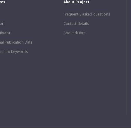
xes
About Project
Frequently asked questions
or
Contact details
ibutor
About dLibra
nal Publication Date
ct and Keywords