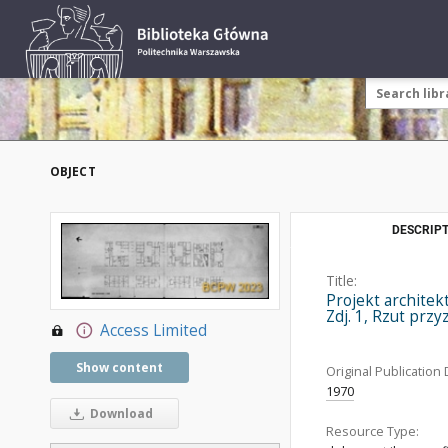
OBJECT
DESCRIPT
Title:
Projekt architek
Zdj. 1, Rzut przy
Access Limited
Show content
Original Publication 
1970
Download
Resource Type: