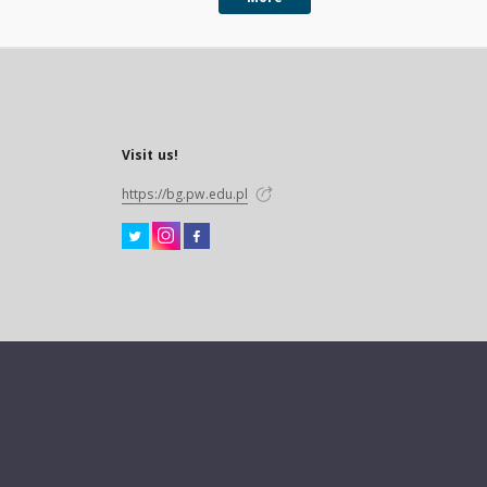
Visit us!
https://bg.pw.edu.pl