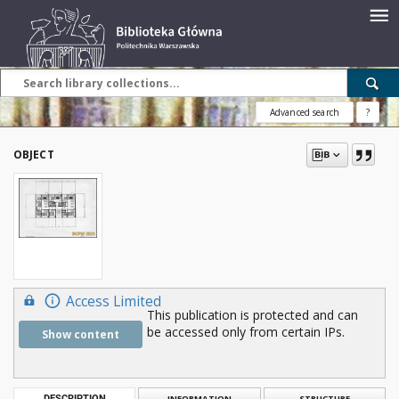
Advanced search
?
OBJECT
Access Limited
This publication is protected and can
be accessed only from certain IPs.
Show content
DESCRIPTION
INFORMATION
STRUCTURE