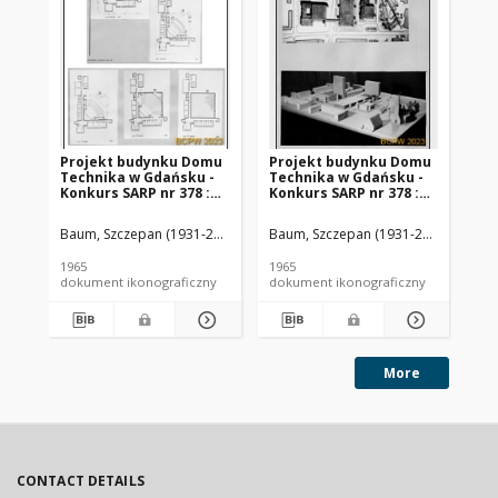
Projekt budynku Domu
Projekt budynku Domu
Pr
Technika w Gdańsku -
Technika w Gdańsku -
Te
Konkurs SARP nr 378 :
Konkurs SARP nr 378 :
Ko
praca nr 2, I nagroda.
praca nr 2, I nagroda.
pra
Zdj. 5, Rzuty podziemia,
Zdj. 2, Plan
Zdj
Baum, Szczepan (1931-2014). Architekt
Baum, Szczepan (1931-2014). Archite
Budzyński, Zbigniew. Architek
Bau
parteru, pierwszego,
zagospodarowania
za
drugiego i trzeciego
przestrzennego,
de
1965
1965
196
piętra
makieta
dokument ikonograficzny
dokument ikonograficzny
dok
More
CONTACT DETAILS