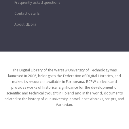
Frequently asked questions
Contact details
About dLibra
The Digital Library of the Warsaw University of Technology was
launched in 2006, belongs to the Federation of Digital Libraries, and
makes its resources available in Europeana. BCPW collects and
provides works of historical significance for the development of
scientific and technical thought in Poland and in the world, documents
related to the history of our university, as well as textbooks, scripts, and
Varsavian.