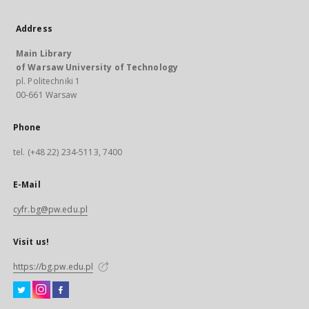
Address
Main Library
of Warsaw University of Technology
pl. Politechniki 1
00-661 Warsaw
Phone
tel. (+48 22) 234-5113, 7400
E-Mail
cyfr.bg@pw.edu.pl
Visit us!
https://bg.pw.edu.pl