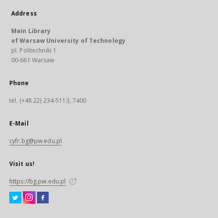
Address
Main Library
of Warsaw University of Technology
pl. Politechniki 1
00-661 Warsaw
Phone
tel. (+48 22) 234-5113, 7400
E-Mail
cyfr.bg@pw.edu.pl
Visit us!
https://bg.pw.edu.pl