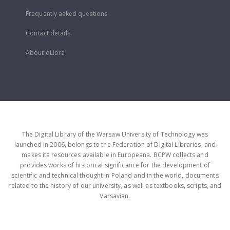
Frequently asked questions
Contact details
About dLibra
The Digital Library of the Warsaw University of Technology was
launched in 2006, belongs to the Federation of Digital Libraries, and
makes its resources available in Europeana. BCPW collects and
provides works of historical significance for the development of
scientific and technical thought in Poland and in the world, documents
related to the history of our university, as well as textbooks, scripts, and
Varsavian.