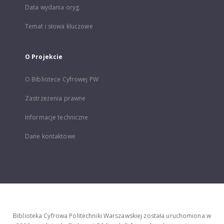
Data wydania oryg.
Temat i słowa kluczowe
O Projekcie
O Bibliotece Cyfrowej PW
Zastrzeżenia prawne
Informacje techniczne
Dane kontaktowe
Biblioteka Cyfrowa Politechniki Warszawskiej została uruchomiona w