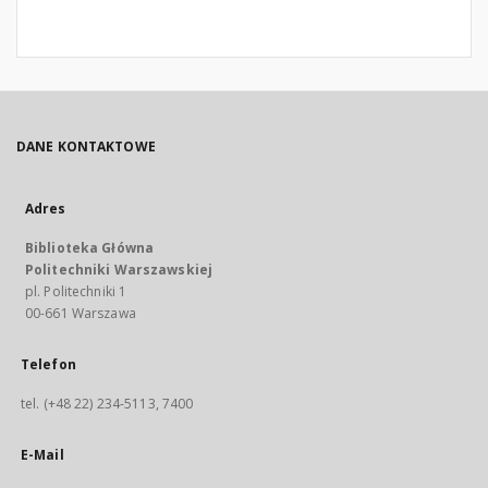
DANE KONTAKTOWE
Adres
Biblioteka Główna
Politechniki Warszawskiej
pl. Politechniki 1
00-661 Warszawa
Telefon
tel. (+48 22) 234-5113, 7400
E-Mail