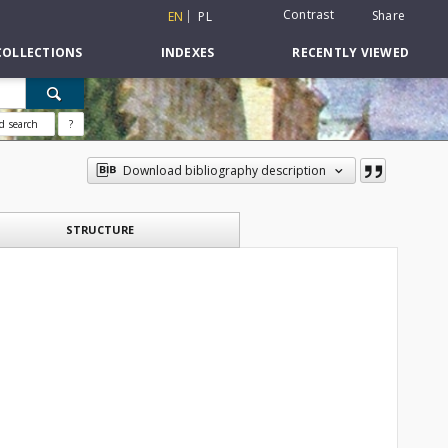
Contrast
Share
EN
PL
COLLECTIONS
INDEXES
RECENTLY VIEWED
d search
?
Download bibliography description
STRUCTURE