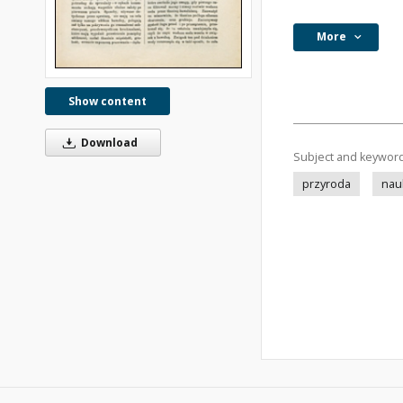
More
Show content
Download
Subject and keywor
przyroda
nau