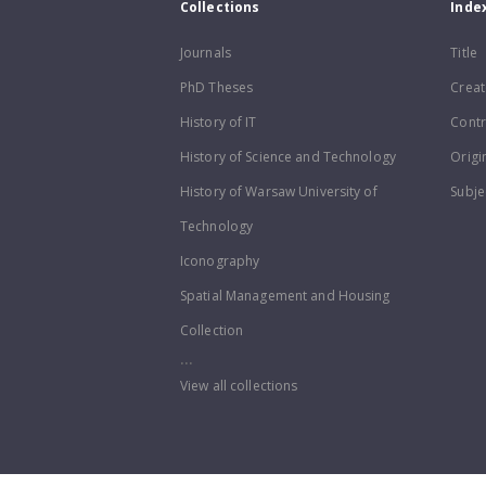
Collections
Inde
Journals
Title
PhD Theses
Creat
History of IT
Contr
History of Science and Technology
Origi
History of Warsaw University of
Subje
Technology
Iconography
Spatial Management and Housing
Collection
...
View all collections