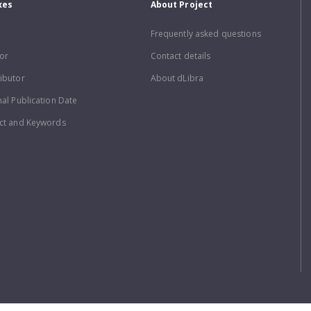
xes
About Project
Frequently asked questions
or
Contact details
ibutor
About dLibra
nal Publication Date
ct and Keywords