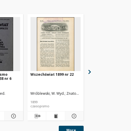
ismo
Wszechświat 1899 nr 22
Wszechświat 1899 nr 
38 nr 6
ed.
Wróblewski, W. Wyd.
Znatowicz, Br.
Wróblewski, W. Wyd.
Zn
1899
1899
czasopismo
czasopismo
More