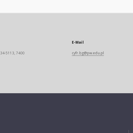
E-Mail
 234-5113, 7400
cyfr.bg@pw.edu.pl