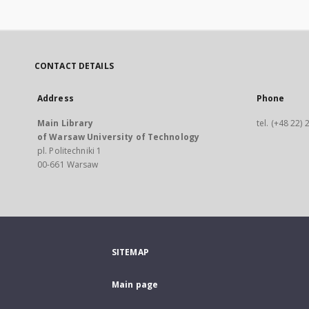
CONTACT DETAILS
Address
Phone
Main Library
tel. (+48 22)
of Warsaw University of Technology
pl. Politechniki 1
00-661 Warsaw
SITEMAP
Main page