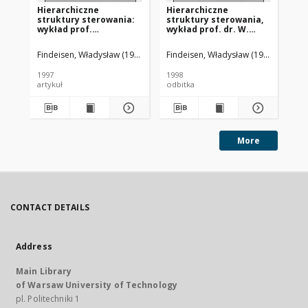
Hierarchiczne
Hierarchiczne
Pr
struktury sterowania:
struktury sterowania,
wy
wykład prof.
wykład prof. dr. W.
19
Władysława Findeisena
Findeisena
wygłoszony podczas
przedstawiony podczas
Findeisen, Władysław (1926-2023)
Findeisen, Władysław (1926-2023)
Fin
uroczystości nadania
uroczystości nadania
Mu doktoratu honoris
doktoratu honoris
1997
1998
[19
causa Politechniki
causa Politechniki
artykuł
odbitka
ksi
Gdańskiej 5 listopada
Gdańskiej 5 listopada
1997 r.
1997 r.
More
CONTACT DETAILS
Address
Main Library
of Warsaw University of Technology
pl. Politechniki 1